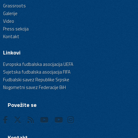
Grassroots
Galerije
Video
Press sekcija
Kontakt
Linkovi
Evropska fudbalska asocijacija UEFA
Svjetska fudbalska asocijacija FIFA
Fudbalski savez Republike Srpske
Nogometni savez Federacije BiH
Povežite se
Kontakt