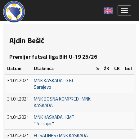
Toggle 
Ajdin Bešić
Premijer futsal liga BiH U-19 25/26
Datum
Utakmica
S
ŽK
CK
Gol
31.01.2021
MNK KASKADA : G.F.C.
Sarajevo
31.01.2021
MNK BOSNA KOMPRED : MNK
KASKADA
31.01.2021
MNK KASKADA : KMF
''Policajac''
31.01.2021
FC SALINES : MNK KASKADA