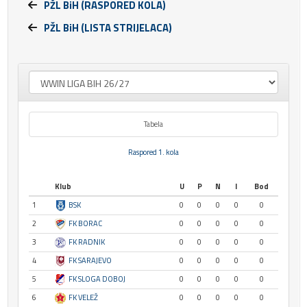
PŽL BiH (RASPORED KOLA)
PŽL BiH (LISTA STRIJELACA)
Tabela
Raspored 1. kola
Klub
U
P
N
I
Bod
1
BSK
0
0
0
0
0
2
FK BORAC
0
0
0
0
0
3
FK RADNIK
0
0
0
0
0
4
FK SARAJEVO
0
0
0
0
0
5
FK SLOGA DOBOJ
0
0
0
0
0
6
FK VELEŽ
0
0
0
0
0