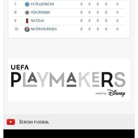
7
FK ŽELJEZNIČAR
0
0
0
0
0
8
HŠK ZRINJSKI
0
0
0
0
0
9
NK ČELIK
0
0
0
0
0
10
NK ŠIROKI BRIJEG
0
0
0
0
0
ŽENSKI FUDBAL