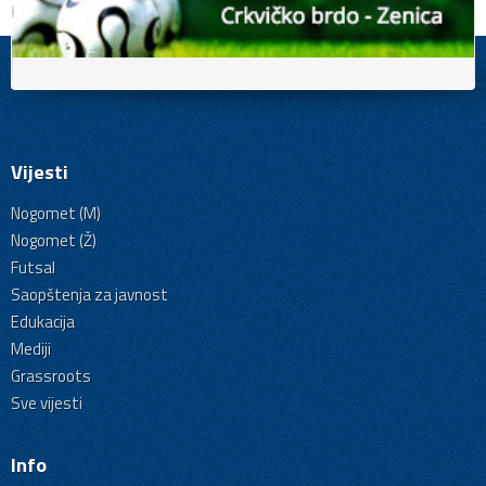
Vijesti
Nogomet (M)
Nogomet (Ž)
Futsal
Saopštenja za javnost
Edukacija
Mediji
Grassroots
Sve vijesti
Info