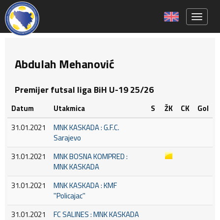
Toggle 
Abdulah Mehanović
Premijer futsal liga BiH U-19 25/26
Datum
Utakmica
S
ŽK
CK
Gol
31.01.2021
MNK KASKADA : G.F.C.
Sarajevo
31.01.2021
MNK BOSNA KOMPRED :
MNK KASKADA
31.01.2021
MNK KASKADA : KMF
''Policajac''
31.01.2021
FC SALINES : MNK KASKADA