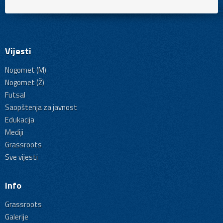
Vijesti
Nogomet (M)
Nogomet (Ž)
Futsal
Saopštenja za javnost
Edukacija
Mediji
Grassroots
Sve vijesti
Info
Grassroots
Galerije