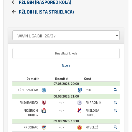
PŽL BiH (RASPORED KOLA)
PŽL BiH (LISTA STRIJELACA)
Rezultati 1. kola
Tabela
Domaćin
Rezultat
Gost
07.08.2026. 20:00
FK ŽELJEZNIČAR
2 : 1
BSK
08.08.2026. 21:00
FK SARAJEVO
- : -
FK RADNIK
NK ŠIROKI
- : -
FK SLOGA
BRIJEG
DOBOJ
09.08.2026. 18:30
FK BORAC
- : -
FK VELEŽ