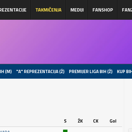
REZENTACIJE
TAKMIČENJA
MEDIJI
FANSHOP
FAN
IH (M)
"A" REPREZENTACIJA (Ž)
PREMIJER LIGA BIH (Ž)
KUP BIH
S
ŽK
CK
Gol