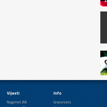
Vijesti
Info
Nogomet (M)
Grassroots