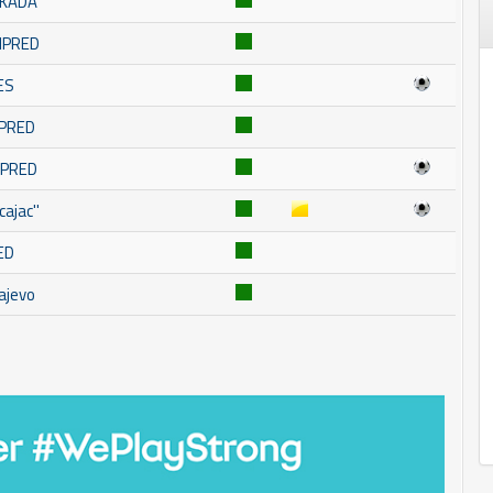
SKADA
OMPRED
ES
MPRED
MPRED
ajac''
ED
ajevo