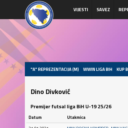
VIJESTI
SAVEZ
REP
"A" REPREZENTACIJA (M)
WWIN LIGA BIH
KUP B
Dino Divković
Premijer futsal liga BiH U-19 25/26
Datum
Utakmica