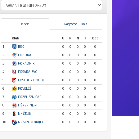
Tabela
Raspored 1. kola
Klub
U
P
N
I
Bod
1
BSK
0
0
0
0
0
2
FK BORAC
0
0
0
0
0
3
FK RADNIK
0
0
0
0
0
4
FK SARAJEVO
0
0
0
0
0
5
FK SLOGA DOBOJ
0
0
0
0
0
6
FK VELEŽ
0
0
0
0
0
7
FK ŽELJEZNIČAR
0
0
0
0
0
8
HŠK ZRINJSKI
0
0
0
0
0
9
NK ČELIK
0
0
0
0
0
10
NK ŠIROKI BRIJEG
0
0
0
0
0