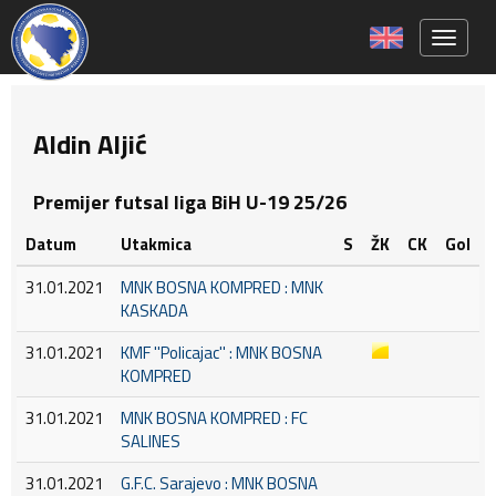
Toggle 
Aldin Aljić
Premijer futsal liga BiH U-19 25/26
Datum
Utakmica
S
ŽK
CK
Gol
31.01.2021
MNK BOSNA KOMPRED : MNK
KASKADA
31.01.2021
KMF ''Policajac'' : MNK BOSNA
KOMPRED
31.01.2021
MNK BOSNA KOMPRED : FC
SALINES
31.01.2021
G.F.C. Sarajevo : MNK BOSNA