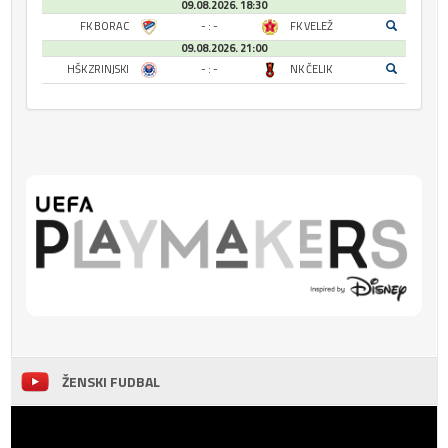
09.08.2026. 18:30
FK BORAC
- : -
FK VELEŽ
09.08.2026. 21:00
HŠK ZRINJSKI
- : -
NK ČELIK
ŽENSKI FUDBAL