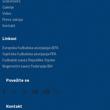
Grassroots
Galerije
Video
Press sekcija
Kontakt
Linkovi
Evropska fudbalska asocijacija UEFA
Svjetska fudbalska asocijacija FIFA
Fudbalski savez Republike Srpske
Nogometni savez Federacije BiH
Povežite se
Kontakt