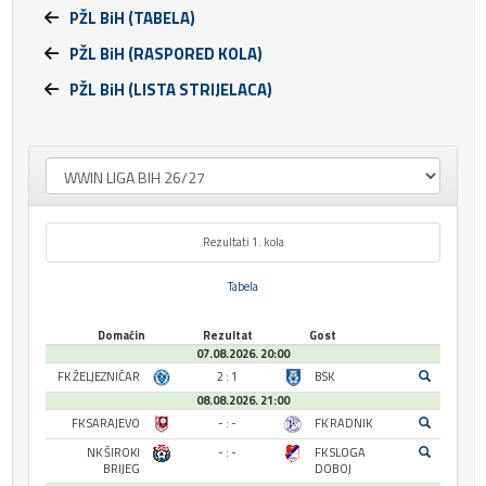
PŽL BiH (TABELA)
PŽL BiH (RASPORED KOLA)
PŽL BiH (LISTA STRIJELACA)
Rezultati 1. kola
Tabela
Domaćin
Rezultat
Gost
07.08.2026. 20:00
FK ŽELJEZNIČAR
2 : 1
BSK
08.08.2026. 21:00
FK SARAJEVO
- : -
FK RADNIK
NK ŠIROKI
- : -
FK SLOGA
BRIJEG
DOBOJ