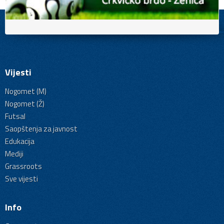
Vijesti
Nogomet (M)
Nogomet (Ž)
Futsal
Saopštenja za javnost
Edukacija
Mediji
Grassroots
Sve vijesti
Info