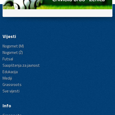
Vijesti
Nogomet (M)
Nogomet (Ž)
Futsal
Saopštenja za javnost
Edukacija
Mediji
Grassroots
Sve vijesti
Info