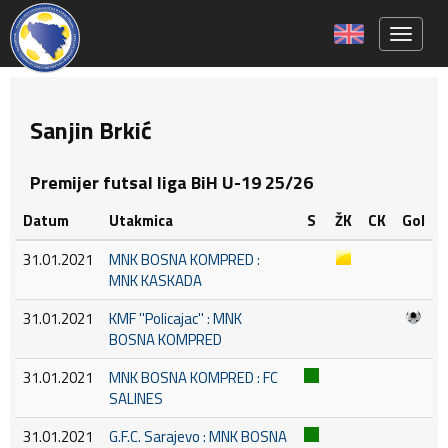
Toggle 
Sanjin Brkić
Premijer futsal liga BiH U-19 25/26
Datum
Utakmica
S
ŽK
CK
Gol
31.01.2021
MNK BOSNA KOMPRED :
MNK KASKADA
31.01.2021
KMF ''Policajac'' : MNK
BOSNA KOMPRED
31.01.2021
MNK BOSNA KOMPRED : FC
SALINES
31.01.2021
G.F.C. Sarajevo : MNK BOSNA