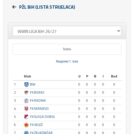
PŽL BiH (LISTA STRIJELACA)
Tabela
Raspored 1. kola
Klub
U
P
N
I
Bod
1
BSK
0
0
0
0
0
2
FK BORAC
0
0
0
0
0
3
FK RADNIK
0
0
0
0
0
4
FK SARAJEVO
0
0
0
0
0
5
FK SLOGA DOBOJ
0
0
0
0
0
6
FK VELEŽ
0
0
0
0
0
7
FK ŽELJEZNIČAR
0
0
0
0
0