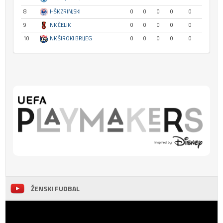
8
HŠK ZRINJSKI
0
0
0
0
0
9
NK ČELIK
0
0
0
0
0
10
NK ŠIROKI BRIJEG
0
0
0
0
0
ŽENSKI FUDBAL