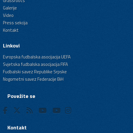
Grassroots
Galerije
Video
Press sekcija
Kontakt
Linkovi
Evropska fudbalska asocijacija UEFA
Svjetska fudbalska asocijacija FIFA
Fudbalski savez Republike Srpske
Nogometni savez Federacije BiH
Povežite se
Kontakt