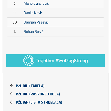
7
Mario Cvijanović
11
Danilo Nović
30
Damjan Pešević
4
Boban Bosić
PŽL BiH (TABELA)
PŽL BiH (RASPORED KOLA)
PŽL BiH (LISTA STRIJELACA)