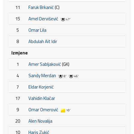
11
Faruk Brkanić
(C)
15
Amel Dervišević
47'
5
Omar Lila
8
Abdulah Ait Idir
Izmjene
1
Amer Sabljaković
(GK)
4
Sandy Merdan
8'
46'
7
Eldar Korjenić
17
Vahidin Klačar
9
Omar Omerović
10'
20
Alen Novalija
10
Haris Zukić