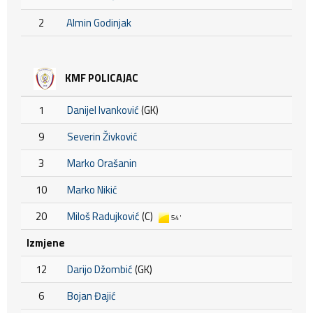
2
Almin Godinjak
KMF POLICAJAC
1
Danijel Ivanković
(GK)
9
Severin Živković
3
Marko Orašanin
10
Marko Nikić
20
Miloš Radujković
(C)
54'
Izmjene
12
Darijo Džombić
(GK)
6
Bojan Đajić