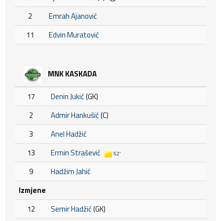
2
Emrah Ajanović
11
Edvin Muratović
MNK KASKADA
17
Denin Jukić
(GK)
2
Admir Hankušić
(C)
3
Anel Hadžić
13
Ermin Strašević
52'
9
Hadžim Jahić
Izmjene
12
Semir Hadžić
(GK)