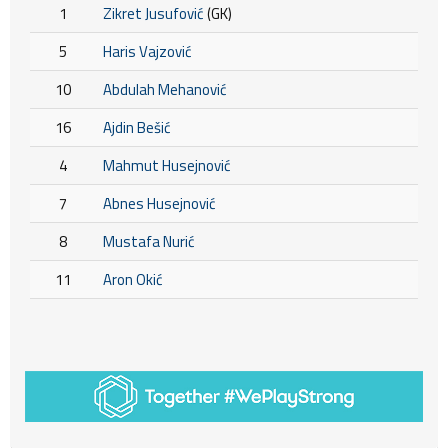
1
Zikret Jusufović
(GK)
5
Haris Vajzović
10
Abdulah Mehanović
16
Ajdin Bešić
4
Mahmut Husejnović
7
Abnes Husejnović
8
Mustafa Nurić
11
Aron Okić