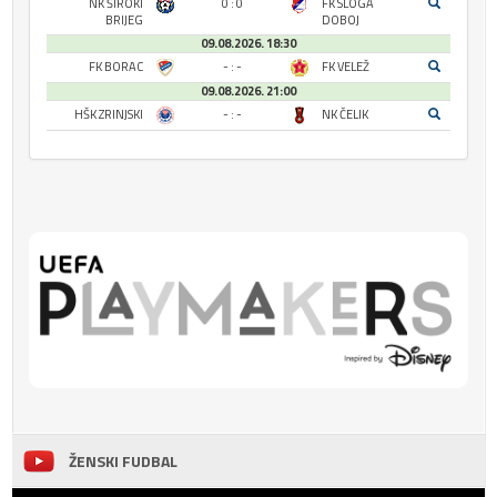
NK ŠIROKI
0 : 0
FK SLOGA
BRIJEG
DOBOJ
09.08.2026. 18:30
FK BORAC
- : -
FK VELEŽ
09.08.2026. 21:00
HŠK ZRINJSKI
- : -
NK ČELIK
ŽENSKI FUDBAL