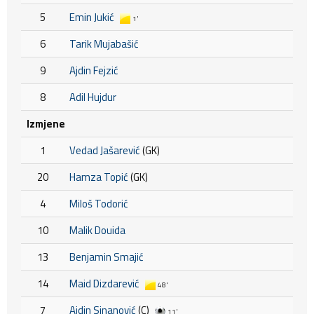
5
Emin Jukić
1'
6
Tarik Mujabašić
9
Ajdin Fejzić
8
Adil Hujdur
Izmjene
1
Vedad Jašarević
(GK)
20
Hamza Topić
(GK)
4
Miloš Todorić
10
Malik Douida
13
Benjamin Smajić
14
Maid Dizdarević
48'
7
Ajdin Sinanović
(C)
11'