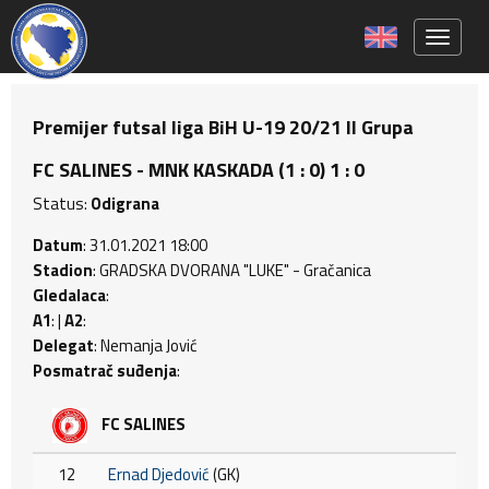
Toggle 
Premijer futsal liga BiH U-19 20/21 II Grupa
FC SALINES - MNK KASKADA (1 : 0) 1 : 0
Status:
Odigrana
Datum
: 31.01.2021 18:00
Stadion
: GRADSKA DVORANA "LUKE" - Gračanica
Gledalaca
:
A1
: |
A2
:
Delegat
: Nemanja Jović
Posmatrač suđenja
:
FC SALINES
12
Ernad Djedović
(GK)