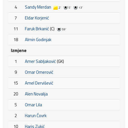
4
Sandy Merdan
2'
5'
13'
7
Eldar Korjenić
11
Faruk Brkanić
(C)
59'
18
Almin Godinjak
Izmjene
1
Amer Sabljaković
(GK)
9
Omar Omerović
15
Amel Dervišević
20
Alen Novalija
5
Omar Lila
2
Harun Čovrk
10
Haris Zukić