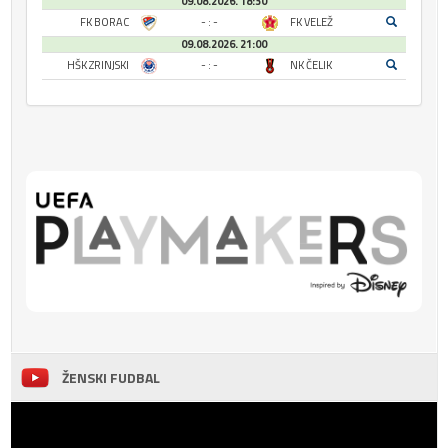
09.08.2026. 18:30
FK BORAC
- : -
FK VELEŽ
09.08.2026. 21:00
HŠK ZRINJSKI
- : -
NK ČELIK
ŽENSKI FUDBAL