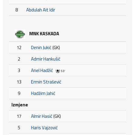
8
Abdulah Ait Idir
MNK KASKADA
12
Denin Jukić
(GK)
2
Admir Hankušić
3
Anel Hadžić
53'
13
Ermin Strašević
9
Hadžim Jahić
Izmjene
17
Almir Hasić
(GK)
5
Haris Vajzović