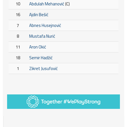
10
Abdulah Mehanović
(C)
16
Ajdin Bešić
7
Abnes Husejnović
8
Mustafa Nurić
11
Aron Okić
18
Semir Hadžić
1
Zikret Jusufović