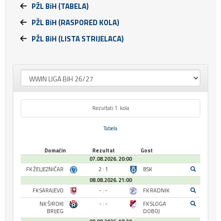
PŽL BiH (TABELA)
PŽL BiH (RASPORED KOLA)
PŽL BiH (LISTA STRIJELACA)
Rezultati 1. kola
Tabela
Domaćin
Rezultat
Gost
07.08.2026. 20:00
FK ŽELJEZNIČAR
2 : 1
BSK
08.08.2026. 21:00
FK SARAJEVO
- : -
FK RADNIK
NK ŠIROKI
- : -
FK SLOGA
BRIJEG
DOBOJ