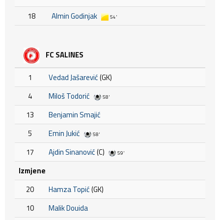
18
Almin Godinjak
54'
FC SALINES
1
Vedad Jašarević
(GK)
4
Miloš Todorić
58'
13
Benjamin Smajić
5
Emin Jukić
58'
17
Ajdin Sinanović
(C)
59'
Izmjene
20
Hamza Topić
(GK)
10
Malik Douida