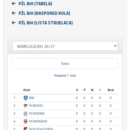
PŽL BiH (TABELA)
PŽL BiH (RASPORED KOLA)
PŽL BiH (LISTA STRIJELACA)
Tabela
Raspored 1. kola
Klub
U
P
N
I
Bod
1
BSK
0
0
0
0
0
2
FK BORAC
0
0
0
0
0
3
FK RADNIK
0
0
0
0
0
4
FK SARAJEVO
0
0
0
0
0
5
FK SLOGA DOBOJ
0
0
0
0
0