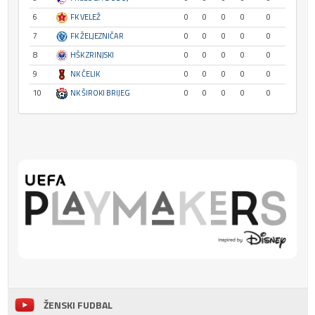
6
FK VELEŽ
0
0
0
0
0
7
FK ŽELJEZNIČAR
0
0
0
0
0
8
HŠK ZRINJSKI
0
0
0
0
0
9
NK ČELIK
0
0
0
0
0
10
NK ŠIROKI BRIJEG
0
0
0
0
0
ŽENSKI FUDBAL