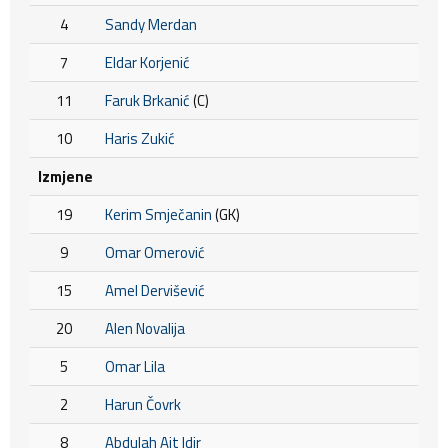
4
Sandy Merdan
7
Eldar Korjenić
11
Faruk Brkanić
(C)
10
Haris Zukić
Izmjene
19
Kerim Smječanin
(GK)
9
Omar Omerović
15
Amel Dervišević
20
Alen Novalija
5
Omar Lila
2
Harun Čovrk
8
Abdulah Ait Idir