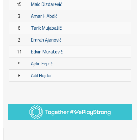
15
Maid Dizdarević
3
Amar H.Abdić
6
Tarik Mujabašić
2
Emrah Ajanović
11
Edvin Muratović
9
Ajdin Fejzić
8
Adil Hujdur