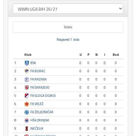
Tabela
Raspored 1. kola
Klub
U
P
N
I
Bod
1
BSK
0
0
0
0
0
2
FK BORAC
0
0
0
0
0
3
FK RADNIK
0
0
0
0
0
4
FK SARAJEVO
0
0
0
0
0
5
FK SLOGA DOBOJ
0
0
0
0
0
6
FK VELEŽ
0
0
0
0
0
7
FK ŽELJEZNIČAR
0
0
0
0
0
8
HŠK ZRINJSKI
0
0
0
0
0
9
NK ČELIK
0
0
0
0
0