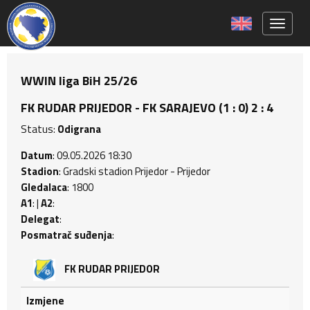
Toggle 
WWIN liga BiH 25/26
FK RUDAR PRIJEDOR - FK SARAJEVO (1 : 0) 2 : 4
Status:
Odigrana
Datum
: 09.05.2026 18:30
Stadion
: Gradski stadion Prijedor - Prijedor
Gledalaca
: 1800
A1
: |
A2
:
Delegat
:
Posmatrač suđenja
:
FK RUDAR PRIJEDOR
Izmjene