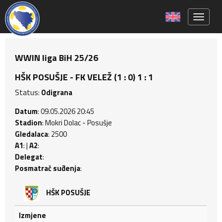
Toggle 
WWIN liga BiH 25/26
HŠK POSUŠJE - FK VELEŽ (1 : 0) 1 : 1
Status:
Odigrana
Datum
: 09.05.2026 20:45
Stadion
: Mokri Dolac - Posušje
Gledalaca
: 2500
A1
: |
A2
:
Delegat
:
Posmatrač suđenja
:
HŠK POSUŠJE
Izmjene