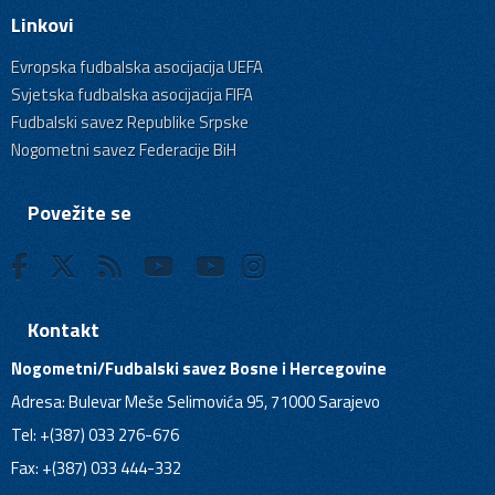
Linkovi
Evropska fudbalska asocijacija UEFA
Svjetska fudbalska asocijacija FIFA
Fudbalski savez Republike Srpske
Nogometni savez Federacije BiH
Povežite se
Kontakt
Nogometni/Fudbalski savez Bosne i Hercegovine
Adresa: Bulevar Meše Selimovića 95, 71000 Sarajevo
Tel: +(387) 033 276-676
Fax: +(387) 033 444-332