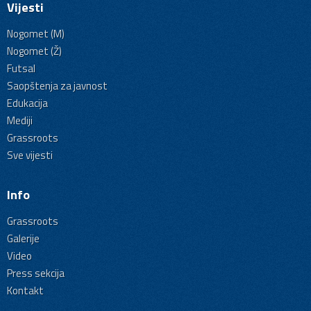
Vijesti
Nogomet (M)
Nogomet (Ž)
Futsal
Saopštenja za javnost
Edukacija
Mediji
Grassroots
Sve vijesti
Info
Grassroots
Galerije
Video
Press sekcija
Kontakt