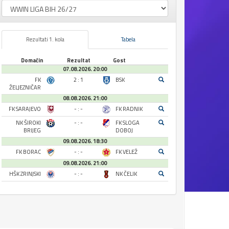
Rezultati 1. kola
Tabela
Domaćin
Rezultat
Gost
07.08.2026. 20:00
FK
2 : 1
BSK
ŽELJEZNIČAR
08.08.2026. 21:00
FK SARAJEVO
- : -
FK RADNIK
NK ŠIROKI
- : -
FK SLOGA
BRIJEG
DOBOJ
09.08.2026. 18:30
FK BORAC
- : -
FK VELEŽ
09.08.2026. 21:00
HŠK ZRINJSKI
- : -
NK ČELIK