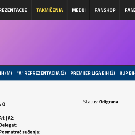
REZENTACIJE
TAKMIČENJA
MEDIJI
FANSHOP
FAN
IH (M)
"A" REPREZENTACIJA (Ž)
PREMIJER LIGA BIH (Ž)
KUP BIH
Status:
Odigrana
: 0
A1
: |
A2
:
Delegat
:
Posmatrač suđenja
: