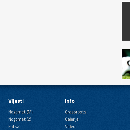
Vijesti
Info
Nogomet (M)
Grassroots
Nogomet (Ž)
Galerije
Futsal
Video