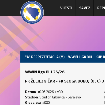
VIJESTI
SAVEZ
REP
"A" REPREZENTACIJA (M)
WWIN LIGA BIH
KUP B
WWIN liga BiH 25/26
FK ŽELJEZNIČAR - FK SLOGA DOBOJ (0 : 0) 3 
Datum
: 10.05.2026 17:30
Stadion
: Stadion Grbavica - Sarajevo
Gledalaca
: 4000