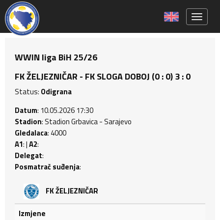
Toggle 
WWIN liga BiH 25/26
FK ŽELJEZNIČAR - FK SLOGA DOBOJ (0 : 0) 3 : 0
Status:
Odigrana
Datum
: 10.05.2026 17:30
Stadion
: Stadion Grbavica - Sarajevo
Gledalaca
: 4000
A1
: |
A2
:
Delegat
:
Posmatrač suđenja
:
FK ŽELJEZNIČAR
Izmjene