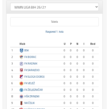
Tabela
Raspored 1. kola
Klub
U
P
N
I
Bod
1
BSK
0
0
0
0
0
2
FK BORAC
0
0
0
0
0
3
FK RADNIK
0
0
0
0
0
4
FK SARAJEVO
0
0
0
0
0
5
FK SLOGA DOBOJ
0
0
0
0
0
6
FK VELEŽ
0
0
0
0
0
7
FK ŽELJEZNIČAR
0
0
0
0
0
8
HŠK ZRINJSKI
0
0
0
0
0
9
NK ČELIK
0
0
0
0
0