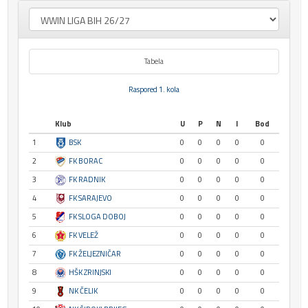
Tabela
Raspored 1. kola
Klub
U
P
N
I
Bod
1
BSK
0
0
0
0
0
2
FK BORAC
0
0
0
0
0
3
FK RADNIK
0
0
0
0
0
4
FK SARAJEVO
0
0
0
0
0
5
FK SLOGA DOBOJ
0
0
0
0
0
6
FK VELEŽ
0
0
0
0
0
7
FK ŽELJEZNIČAR
0
0
0
0
0
8
HŠK ZRINJSKI
0
0
0
0
0
9
NK ČELIK
0
0
0
0
0