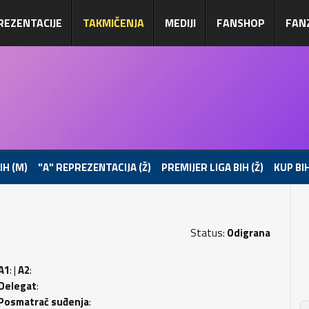
REZENTACIJE
TAKMIČENJA
MEDIJI
FANSHOP
FAN
IH (M)
"A" REPREZENTACIJA (Ž)
PREMIJER LIGA BIH (Ž)
KUP BIH
Status:
Odigrana
A1
: |
A2
:
Delegat
:
Posmatrač suđenja
: