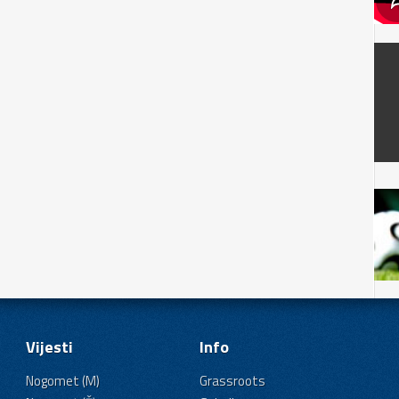
Vijesti
Info
Nogomet (M)
Grassroots