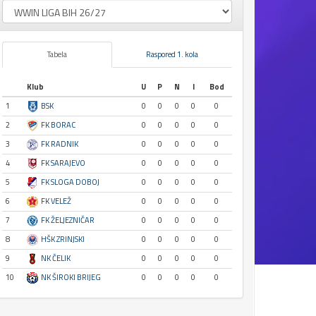
Tabela
Raspored 1. kola
Klub
U
P
N
I
Bod
1
BSK
0
0
0
0
0
2
FK BORAC
0
0
0
0
0
3
FK RADNIK
0
0
0
0
0
4
FK SARAJEVO
0
0
0
0
0
5
FK SLOGA DOBOJ
0
0
0
0
0
6
FK VELEŽ
0
0
0
0
0
7
FK ŽELJEZNIČAR
0
0
0
0
0
8
HŠK ZRINJSKI
0
0
0
0
0
9
NK ČELIK
0
0
0
0
0
10
NK ŠIROKI BRIJEG
0
0
0
0
0