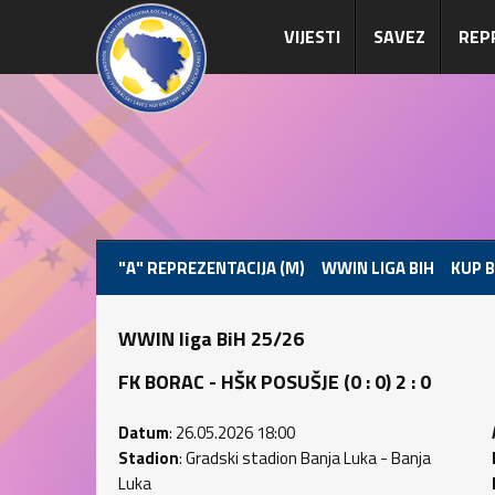
VIJESTI
SAVEZ
REP
"A" REPREZENTACIJA (M)
WWIN LIGA BIH
KUP B
WWIN liga BiH 25/26
FK BORAC - HŠK POSUŠJE (0 : 0) 2 : 0
Datum
: 26.05.2026 18:00
Stadion
: Gradski stadion Banja Luka - Banja
Luka