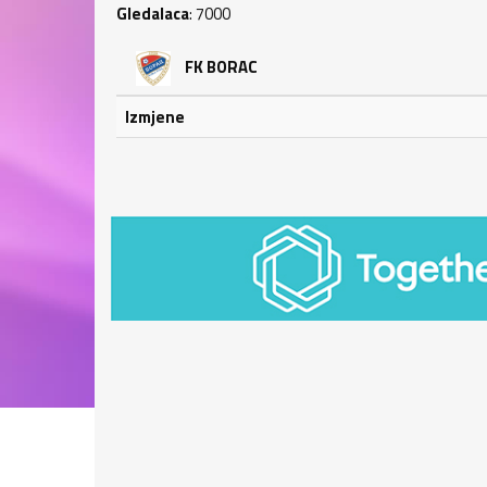
Gledalaca
: 7000
FK BORAC
Izmjene