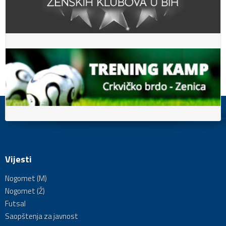
Vijesti
Nogomet (M)
Nogomet (Ž)
Futsal
Saopštenja za javnost