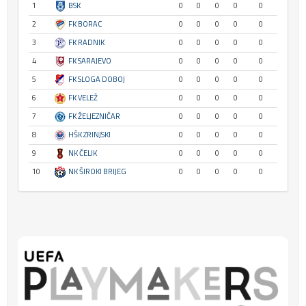
1
BSK
0
0
0
0
0
2
FK BORAC
0
0
0
0
0
3
FK RADNIK
0
0
0
0
0
4
FK SARAJEVO
0
0
0
0
0
5
FK SLOGA DOBOJ
0
0
0
0
0
6
FK VELEŽ
0
0
0
0
0
7
FK ŽELJEZNIČAR
0
0
0
0
0
8
HŠK ZRINJSKI
0
0
0
0
0
9
NK ČELIK
0
0
0
0
0
10
NK ŠIROKI BRIJEG
0
0
0
0
0