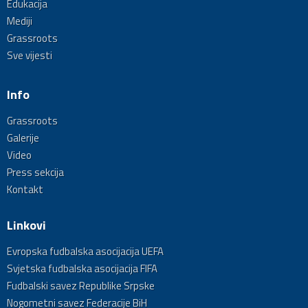
Edukacija
Mediji
Grassroots
Sve vijesti
Info
Grassroots
Galerije
Video
Press sekcija
Kontakt
Linkovi
Evropska fudbalska asocijacija UEFA
Svjetska fudbalska asocijacija FIFA
Fudbalski savez Republike Srpske
Nogometni savez Federacije BiH