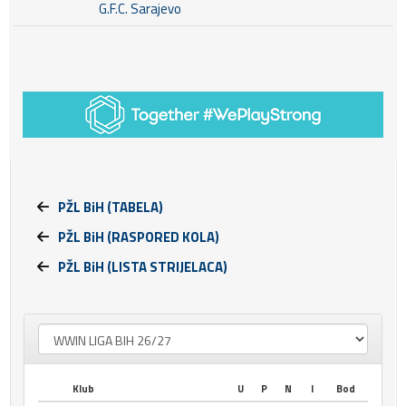
G.F.C. Sarajevo
PŽL BiH (TABELA)
PŽL BiH (RASPORED KOLA)
PŽL BiH (LISTA STRIJELACA)
Klub
U
P
N
I
Bod