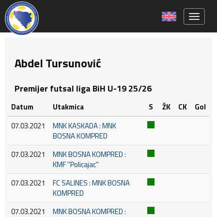
Toggle 
Abdel Tursunović
Premijer futsal liga BiH U-19 25/26
Datum
Utakmica
S
ŽK
CK
Gol
07.03.2021
MNK KASKADA : MNK
BOSNA KOMPRED
07.03.2021
MNK BOSNA KOMPRED :
KMF ''Policajac''
07.03.2021
FC SALINES : MNK BOSNA
KOMPRED
07.03.2021
MNK BOSNA KOMPRED :