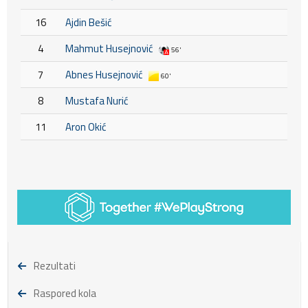
16
Ajdin Bešić
4
Mahmut Husejnović
56'
7
Abnes Husejnović
60'
8
Mustafa Nurić
11
Aron Okić
Rezultati
Raspored kola