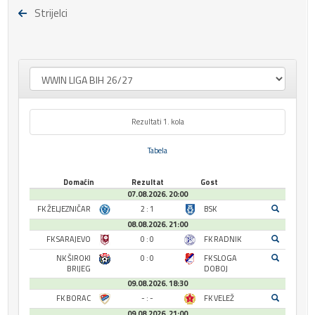
Strijelci
Rezultati 1. kola
Tabela
Domaćin
Rezultat
Gost
07.08.2026. 20:00
FK ŽELJEZNIČAR
2 : 1
BSK
08.08.2026. 21:00
FK SARAJEVO
0 : 0
FK RADNIK
NK ŠIROKI
0 : 0
FK SLOGA
BRIJEG
DOBOJ
09.08.2026. 18:30
FK BORAC
- : -
FK VELEŽ
09.08.2026. 21:00