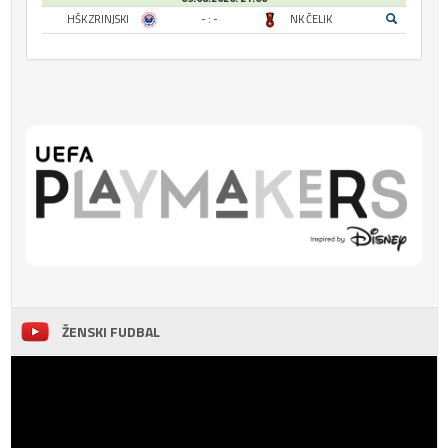
HŠK ZRINJSKI
- : -
NK ČELIK
ŽENSKI FUDBAL