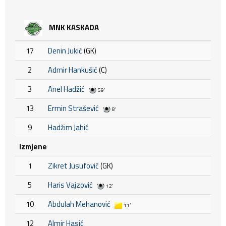
MNK KASKADA
17
Denin Jukić
(GK)
2
Admir Hankušić
(C)
3
Anel Hadžić
59'
13
Ermin Strašević
8'
9
Hadžim Jahić
Izmjene
1
Zikret Jusufović
(GK)
5
Haris Vajzović
12'
10
Abdulah Mehanović
11'
12
Almir Hasić