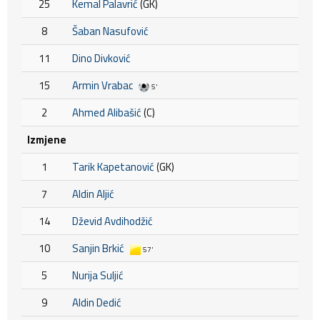
25
Kemal Palavrić
(GK)
8
Šaban Nasufović
11
Dino Divković
15
Armin Vrabac
5'
2
Ahmed Alibašić
(C)
Izmjene
1
Tarik Kapetanović
(GK)
7
Aldin Aljić
14
Dževid Avdihodžić
10
Sanjin Brkić
57'
5
Nurija Suljić
9
Aldin Dedić