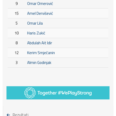
9
Omar Omerović
15
Amel Dervišević
5
Omar Lila
10
Haris Zukić
8
Abdulah Ait Idir
12
Kerim Smječanin
3
Almin Godinjak
Rezultati