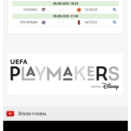
09.08.2026. 18:30
FK BORAC
- : -
FK VELEŽ
09.08.2026. 21:00
HŠK ZRINJSKI
- : -
NK ČELIK
ŽENSKI FUDBAL