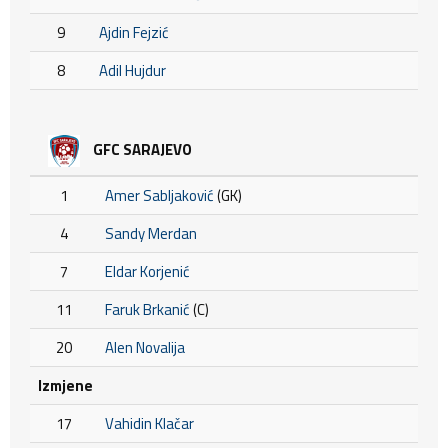
9
Ajdin Fejzić
8
Adil Hujdur
GFC SARAJEVO
1
Amer Sabljaković
(GK)
4
Sandy Merdan
7
Eldar Korjenić
11
Faruk Brkanić
(C)
20
Alen Novalija
Izmjene
17
Vahidin Klačar