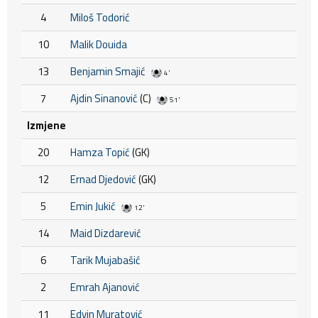
4
Miloš Todorić
10
Malik Douida
13
Benjamin Smajić
4'
7
Ajdin Sinanović
(C)
51'
Izmjene
20
Hamza Topić
(GK)
12
Ernad Djedović
(GK)
5
Emin Jukić
12'
14
Maid Dizdarević
6
Tarik Mujabašić
2
Emrah Ajanović
11
Edvin Muratović