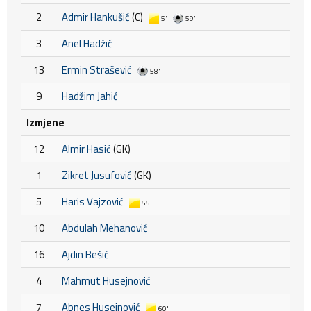
2
Admir Hankušić
(C)
5'
59'
3
Anel Hadžić
13
Ermin Strašević
58'
9
Hadžim Jahić
Izmjene
12
Almir Hasić
(GK)
1
Zikret Jusufović
(GK)
5
Haris Vajzović
55'
10
Abdulah Mehanović
16
Ajdin Bešić
4
Mahmut Husejnović
7
Abnes Husejnović
60'