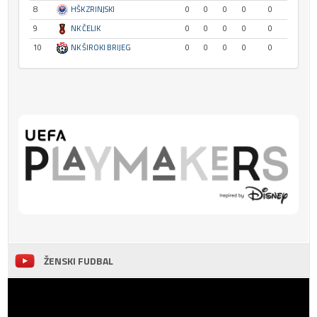
8
HŠK ZRINJSKI
0
0
0
0
0
9
NK ČELIK
0
0
0
0
0
10
NK ŠIROKI BRIJEG
0
0
0
0
0
ŽENSKI FUDBAL