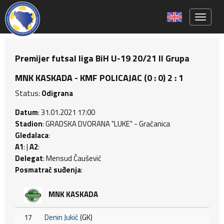
Toggle 
Premijer futsal liga BiH U-19 20/21 II Grupa
MNK KASKADA - KMF POLICAJAC (0 : 0) 2 : 1
Status:
Odigrana
Datum
: 31.01.2021 17:00
Stadion
: GRADSKA DVORANA "LUKE" - Gračanica
Gledalaca
:
A1
: |
A2
:
Delegat
: Mensud Čaušević
Posmatrač suđenja
:
MNK KASKADA
17
Denin Jukić
(GK)