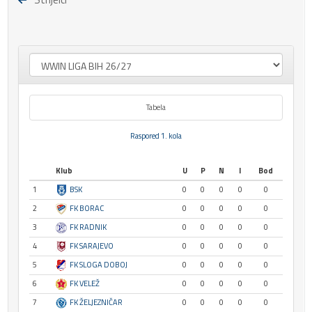
Tabela
Raspored 1. kola
Klub
U
P
N
I
Bod
1
BSK
0
0
0
0
0
2
FK BORAC
0
0
0
0
0
3
FK RADNIK
0
0
0
0
0
4
FK SARAJEVO
0
0
0
0
0
5
FK SLOGA DOBOJ
0
0
0
0
0
6
FK VELEŽ
0
0
0
0
0
7
FK ŽELJEZNIČAR
0
0
0
0
0