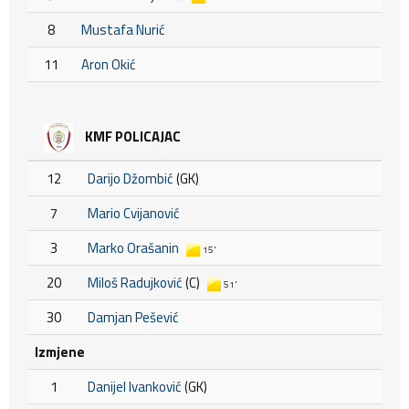
8
Mustafa Nurić
11
Aron Okić
KMF POLICAJAC
12
Darijo Džombić
(GK)
7
Mario Cvijanović
3
Marko Orašanin
15'
20
Miloš Radujković
(C)
51'
30
Damjan Pešević
Izmjene
1
Danijel Ivanković
(GK)