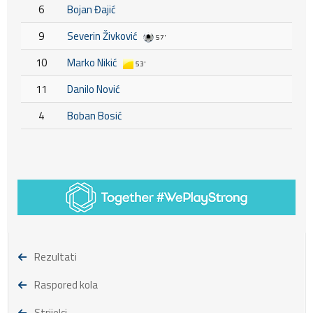
6
Bojan Đajić
9
Severin Živković
57'
10
Marko Nikić
53'
11
Danilo Nović
4
Boban Bosić
Rezultati
Raspored kola
Strijelci