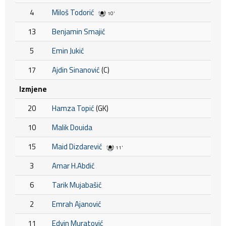
4
Miloš Todorić
10'
13
Benjamin Smajić
5
Emin Jukić
17
Ajdin Sinanović
(C)
Izmjene
20
Hamza Topić
(GK)
10
Malik Douida
15
Maid Dizdarević
11'
3
Amar H.Abdić
6
Tarik Mujabašić
2
Emrah Ajanović
11
Edvin Muratović