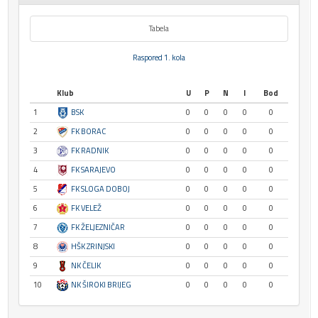
Tabela
Raspored 1. kola
Klub
U
P
N
I
Bod
1
BSK
0
0
0
0
0
2
FK BORAC
0
0
0
0
0
3
FK RADNIK
0
0
0
0
0
4
FK SARAJEVO
0
0
0
0
0
5
FK SLOGA DOBOJ
0
0
0
0
0
6
FK VELEŽ
0
0
0
0
0
7
FK ŽELJEZNIČAR
0
0
0
0
0
8
HŠK ZRINJSKI
0
0
0
0
0
9
NK ČELIK
0
0
0
0
0
10
NK ŠIROKI BRIJEG
0
0
0
0
0