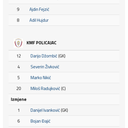
9
Ajdin Fejzić
8
Adil Hujdur
KMF POLICAJAC
12
Darijo Džombić
(GK)
4
Severin Živković
5
Marko Nikić
20
Miloš Radujković
(C)
Izmjene
1
Danijel Ivanković
(GK)
6
Bojan Đajić