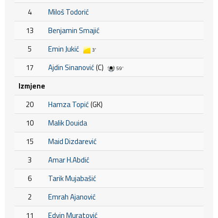
4
Miloš Todorić
13
Benjamin Smajić
5
Emin Jukić
3'
17
Ajdin Sinanović
(C)
59'
Izmjene
20
Hamza Topić
(GK)
10
Malik Douida
15
Maid Dizdarević
3
Amar H.Abdić
6
Tarik Mujabašić
2
Emrah Ajanović
11
Edvin Muratović