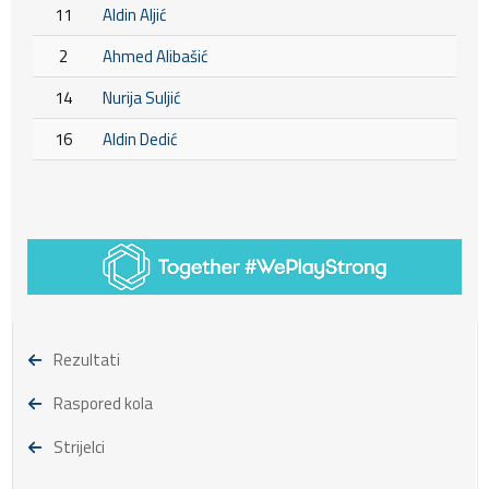
11
Aldin Aljić
2
Ahmed Alibašić
14
Nurija Suljić
16
Aldin Dedić
Rezultati
Raspored kola
Strijelci