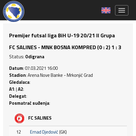
Toggle 
Premijer futsal liga BiH U-19 20/21 II Grupa
FC SALINES - MNK BOSNA KOMPRED (0 : 2) 1 : 3
Status:
Odigrana
Datum
: 07.03.2021 16:00
Stadion
: Arena Nove Banke - Mrkonjić Grad
Gledalaca
:
A1
: |
A2
:
Delegat
:
Posmatrač suđenja
:
FC SALINES
12
Ernad Djedović
(GK)