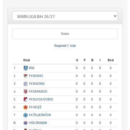
Tabela
Raspored 1. kola
Klub
U
P
N
I
Bod
1
BSK
0
0
0
0
0
2
FK BORAC
0
0
0
0
0
3
FK RADNIK
0
0
0
0
0
4
FK SARAJEVO
0
0
0
0
0
5
FK SLOGA DOBOJ
0
0
0
0
0
6
FK VELEŽ
0
0
0
0
0
7
FK ŽELJEZNIČAR
0
0
0
0
0
8
HŠK ZRINJSKI
0
0
0
0
0