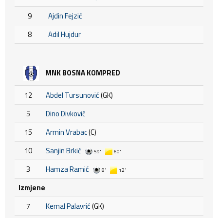
9
Ajdin Fejzić
8
Adil Hujdur
MNK BOSNA KOMPRED
12
Abdel Tursunović
(GK)
5
Dino Divković
15
Armin Vrabac
(C)
10
Sanjin Brkić
59'
60'
3
Hamza Ramić
8'
12'
Izmjene
7
Kemal Palavrić
(GK)