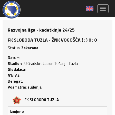
Toggle 
Razvojna liga - kadetkinje 24/25
FK SLOBODA TUZLA - ŽNK VOGOŠĆA ( : ) 0 : 0
Status:
Zakazana
Datum
:
Stadion
: JU Gradski stadion Tušanj - Tuzla
Gledalaca
:
A1
: |
A2
:
Delegat
:
Posmatrač suđenja
:
FK SLOBODA TUZLA
Izmjene