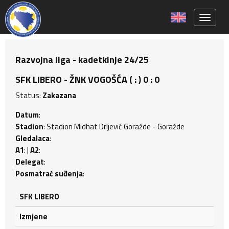
Toggle 
Razvojna liga - kadetkinje 24/25
SFK LIBERO - ŽNK VOGOŠĆA ( : ) 0 : 0
Status:
Zakazana
Datum
:
Stadion
: Stadion Midhat Drljević Goražde - Goražde
Gledalaca
:
A1
: |
A2
:
Delegat
:
Posmatrač suđenja
:
SFK LIBERO
Izmjene