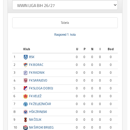
Tabela
Raspored 1. kola
Klub
U
P
N
I
Bod
1
BSK
0
0
0
0
0
2
FK BORAC
0
0
0
0
0
3
FK RADNIK
0
0
0
0
0
4
FK SARAJEVO
0
0
0
0
0
5
FK SLOGA DOBOJ
0
0
0
0
0
6
FK VELEŽ
0
0
0
0
0
7
FK ŽELJEZNIČAR
0
0
0
0
0
8
HŠK ZRINJSKI
0
0
0
0
0
9
NK ČELIK
0
0
0
0
0
10
NK ŠIROKI BRIJEG
0
0
0
0
0