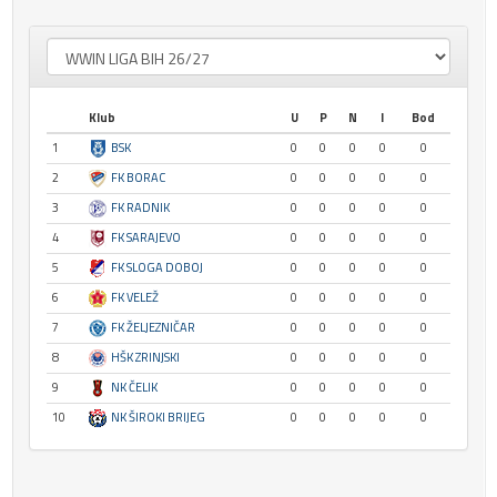
Klub
U
P
N
I
Bod
1
BSK
0
0
0
0
0
2
FK BORAC
0
0
0
0
0
3
FK RADNIK
0
0
0
0
0
4
FK SARAJEVO
0
0
0
0
0
5
FK SLOGA DOBOJ
0
0
0
0
0
6
FK VELEŽ
0
0
0
0
0
7
FK ŽELJEZNIČAR
0
0
0
0
0
8
HŠK ZRINJSKI
0
0
0
0
0
9
NK ČELIK
0
0
0
0
0
10
NK ŠIROKI BRIJEG
0
0
0
0
0