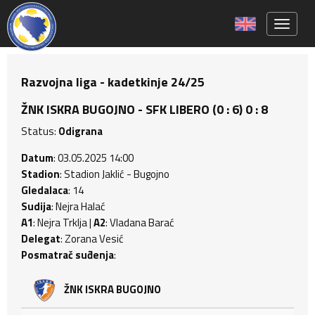
Toggle 
Razvojna liga - kadetkinje 24/25
ŽNK ISKRA BUGOJNO - SFK LIBERO (0 : 6) 0 : 8
Status:
Odigrana
Datum
: 03.05.2025 14:00
Stadion
: Stadion Jaklić - Bugojno
Gledalaca
: 14
Sudija
: Nejra Halać
A1
: Nejra Trklja |
A2
: Vladana Barać
Delegat
: Zorana Vesić
Posmatrač suđenja
:
ŽNK ISKRA BUGOJNO