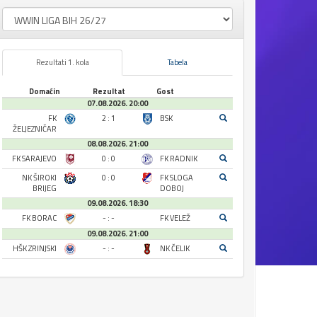
Rezultati 1. kola
Tabela
Domaćin
Rezultat
Gost
07.08.2026. 20:00
FK
2 : 1
BSK
ŽELJEZNIČAR
08.08.2026. 21:00
FK SARAJEVO
0 : 0
FK RADNIK
NK ŠIROKI
0 : 0
FK SLOGA
BRIJEG
DOBOJ
09.08.2026. 18:30
FK BORAC
- : -
FK VELEŽ
09.08.2026. 21:00
HŠK ZRINJSKI
- : -
NK ČELIK