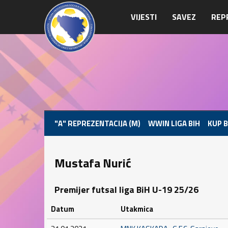
VIJESTI
SAVEZ
REP
"A" REPREZENTACIJA (M)
WWIN LIGA BIH
KUP B
Mustafa Nurić
Premijer futsal liga BiH U-19 25/26
Datum
Utakmica