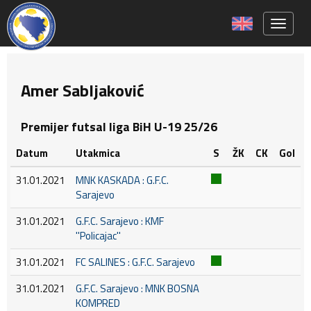
Toggle 
Amer Sabljaković
Premijer futsal liga BiH U-19 25/26
Datum
Utakmica
S
ŽK
CK
Gol
31.01.2021
MNK KASKADA : G.F.C.
Sarajevo
31.01.2021
G.F.C. Sarajevo : KMF
''Policajac''
31.01.2021
FC SALINES : G.F.C. Sarajevo
31.01.2021
G.F.C. Sarajevo : MNK BOSNA
KOMPRED