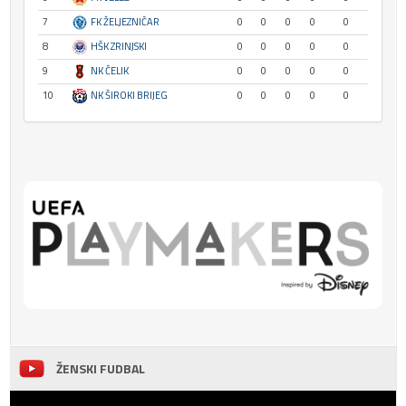
7
FK ŽELJEZNIČAR
0
0
0
0
0
8
HŠK ZRINJSKI
0
0
0
0
0
9
NK ČELIK
0
0
0
0
0
10
NK ŠIROKI BRIJEG
0
0
0
0
0
ŽENSKI FUDBAL