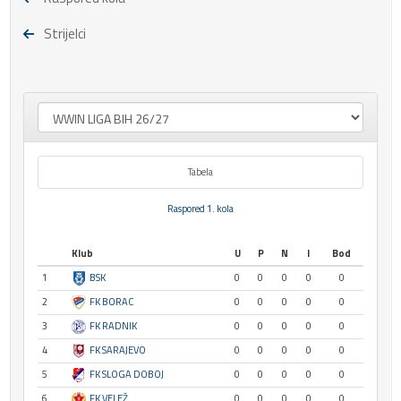
Strijelci
Tabela
Raspored 1. kola
Klub
U
P
N
I
Bod
1
BSK
0
0
0
0
0
2
FK BORAC
0
0
0
0
0
3
FK RADNIK
0
0
0
0
0
4
FK SARAJEVO
0
0
0
0
0
5
FK SLOGA DOBOJ
0
0
0
0
0
6
FK VELEŽ
0
0
0
0
0