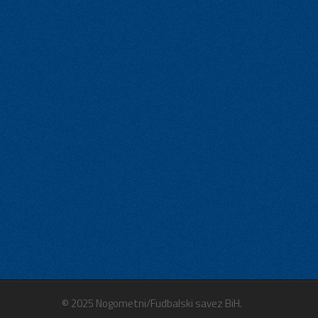
© 2025 Nogometni/Fudbalski savez BiH.