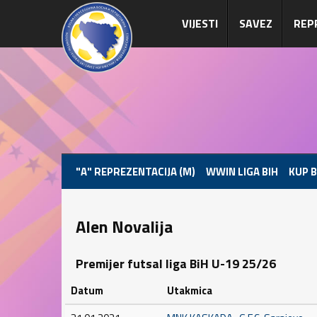
VIJESTI
SAVEZ
REP
"A" REPREZENTACIJA (M)
WWIN LIGA BIH
KUP B
Alen Novalija
Premijer futsal liga BiH U-19 25/26
Datum
Utakmica