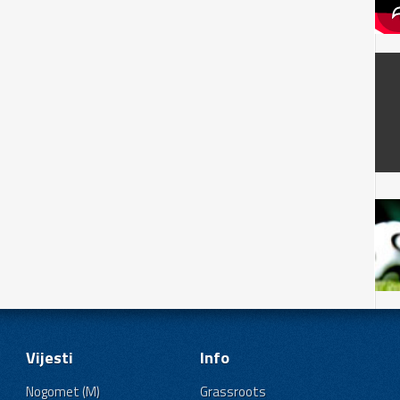
Vijesti
Info
Nogomet (M)
Grassroots