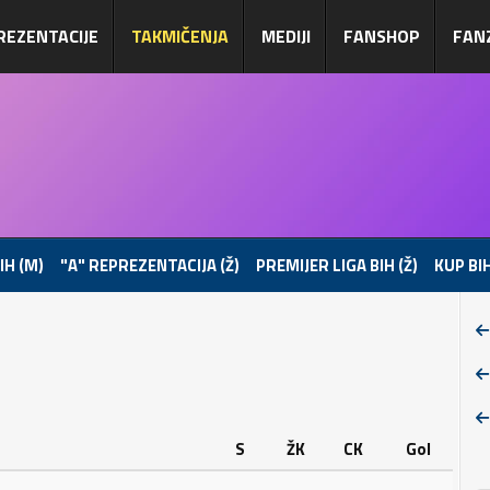
REZENTACIJE
TAKMIČENJA
MEDIJI
FANSHOP
FAN
IH (M)
"A" REPREZENTACIJA (Ž)
PREMIJER LIGA BIH (Ž)
KUP BIH
S
ŽK
CK
Gol