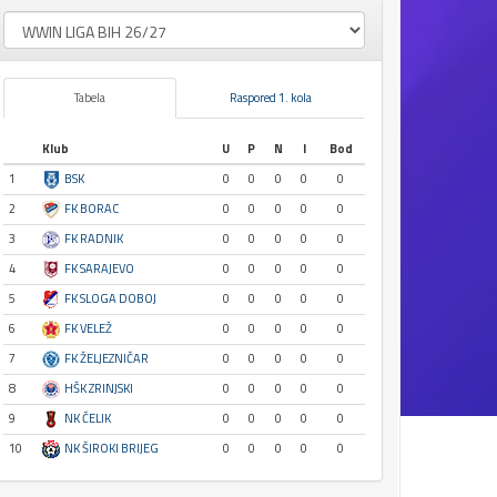
Tabela
Raspored 1. kola
Klub
U
P
N
I
Bod
1
BSK
0
0
0
0
0
2
FK BORAC
0
0
0
0
0
3
FK RADNIK
0
0
0
0
0
4
FK SARAJEVO
0
0
0
0
0
5
FK SLOGA DOBOJ
0
0
0
0
0
6
FK VELEŽ
0
0
0
0
0
7
FK ŽELJEZNIČAR
0
0
0
0
0
8
HŠK ZRINJSKI
0
0
0
0
0
9
NK ČELIK
0
0
0
0
0
10
NK ŠIROKI BRIJEG
0
0
0
0
0