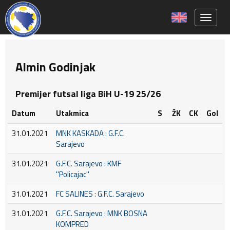
Toggle 
Almin Godinjak
Premijer futsal liga BiH U-19 25/26
Datum
Utakmica
S
ŽK
CK
Gol
31.01.2021
MNK KASKADA : G.F.C.
Sarajevo
31.01.2021
G.F.C. Sarajevo : KMF
''Policajac''
31.01.2021
FC SALINES : G.F.C. Sarajevo
31.01.2021
G.F.C. Sarajevo : MNK BOSNA
KOMPRED