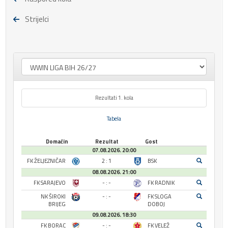
Strijelci
Rezultati 1. kola
Tabela
Domaćin
Rezultat
Gost
07.08.2026. 20:00
FK ŽELJEZNIČAR
2 : 1
BSK
08.08.2026. 21:00
FK SARAJEVO
- : -
FK RADNIK
NK ŠIROKI
- : -
FK SLOGA
BRIJEG
DOBOJ
09.08.2026. 18:30
FK BORAC
- : -
FK VELEŽ