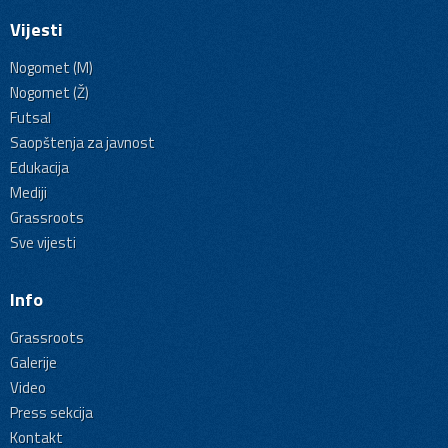
Vijesti
Nogomet (M)
Nogomet (Ž)
Futsal
Saopštenja za javnost
Edukacija
Mediji
Grassroots
Sve vijesti
Info
Grassroots
Galerije
Video
Press sekcija
Kontakt