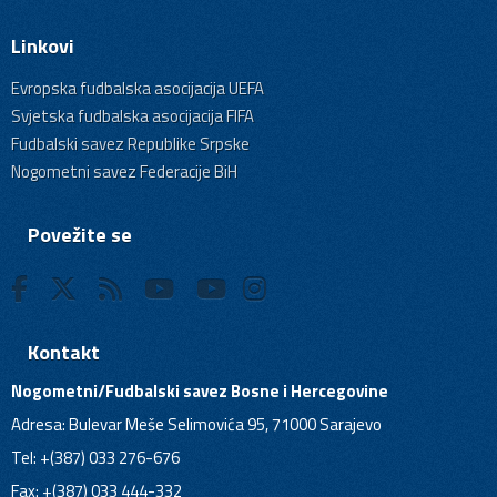
Linkovi
Evropska fudbalska asocijacija UEFA
Svjetska fudbalska asocijacija FIFA
Fudbalski savez Republike Srpske
Nogometni savez Federacije BiH
Povežite se
Kontakt
Nogometni/Fudbalski savez Bosne i Hercegovine
Adresa: Bulevar Meše Selimovića 95, 71000 Sarajevo
Tel: +(387) 033 276-676
Fax: +(387) 033 444-332