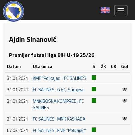
Toggle 
Ajdin Sinanović
Premijer futsal liga BiH U-19 25/26
Datum
Utakmica
S
ŽK
CK
Gol
31.01.2021
KMF ''Policajac'' : FC SALINES
31.01.2021
FC SALINES : G.F.C. Sarajevo
31.01.2021
MNK BOSNA KOMPRED : FC
SALINES
31.01.2021
FC SALINES : MNK KASKADA
07.03.2021
FC SALINES : KMF ''Policajac''