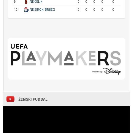
9
NK ČELIK
0
0
0
0
0
10
NK ŠIROKI BRIJEG
0
0
0
0
0
ŽENSKI FUDBAL