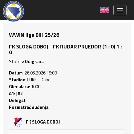
Toggle 
WWIN liga BiH 25/26
FK SLOGA DOBOJ - FK RUDAR PRIJEDOR (1 : 0) 1 :
0
Status:
Odigrana
Datum
: 26.05.2026 18:00
Stadion
: LUKE - Doboj
Gledalaca
: 1000
A1
: |
A2
:
Delegat
:
Posmatrač suđenja
:
FK SLOGA DOBOJ