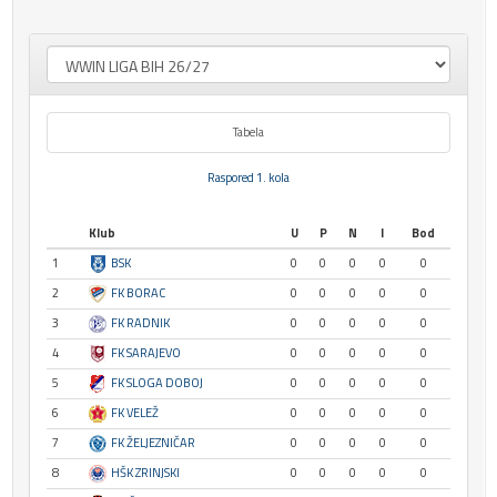
Tabela
Raspored 1. kola
Klub
U
P
N
I
Bod
1
BSK
0
0
0
0
0
2
FK BORAC
0
0
0
0
0
3
FK RADNIK
0
0
0
0
0
4
FK SARAJEVO
0
0
0
0
0
5
FK SLOGA DOBOJ
0
0
0
0
0
6
FK VELEŽ
0
0
0
0
0
7
FK ŽELJEZNIČAR
0
0
0
0
0
8
HŠK ZRINJSKI
0
0
0
0
0