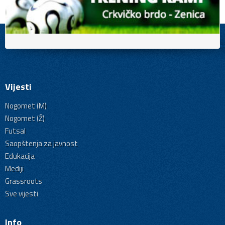
Vijesti
Nogomet (M)
Nogomet (Ž)
Futsal
Saopštenja za javnost
Edukacija
Mediji
Grassroots
Sve vijesti
Info