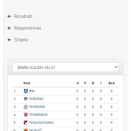
Rezultati
Raspored kola
Strijelci
Klub
U
P
N
I
Bod
1
BSK
0
0
0
0
0
2
FK BORAC
0
0
0
0
0
3
FK RADNIK
0
0
0
0
0
4
FK SARAJEVO
0
0
0
0
0
5
FK SLOGA DOBOJ
0
0
0
0
0
6
FK VELEŽ
0
0
0
0
0