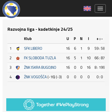
Toggle 
Razvojna liga - kadetkinje 24/25
Klub
U
P
N
I
+ : -
+
1
SFK LIBERO
16
6
1
9
59 : 58
2
FK SLOBODA TUZLA
16
5
1
10
66 : 87
-
3
ŽNK ISKRA BUGOJNO
16
0
0
16
8 : 199
-
4
ŽNK VOGOŠĆA
(-16) (-3)
0
0
0
0
0 : 0