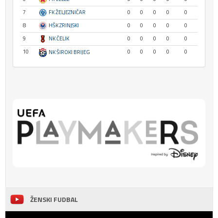
7
FK ŽELJEZNIČAR
0
0
0
0
0
8
HŠK ZRINJSKI
0
0
0
0
0
9
NK ČELIK
0
0
0
0
0
10
0
0
0
0
0
NK ŠIROKI BRIJEG
ŽENSKI FUDBAL