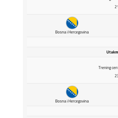
21
Bosna i Hercegovina
Utakmi
Trening cen
23
Bosna i Hercegovina