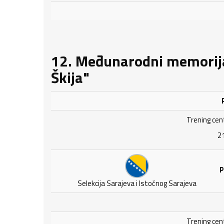
12. Međunarodni memorijal
Škija"
P
Trening cen
21
P
Selekcija Sarajeva i Istočnog Sarajeva
Trening cen