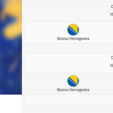
D
16
Bosna i Hercegovina
D
18
Bosna i Hercegovina