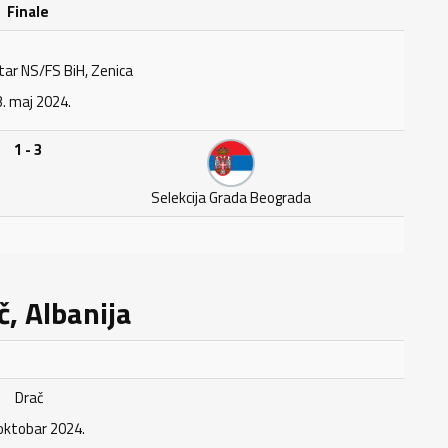
Finale
tar NS/FS BiH, Zenica
. maj 2024.
1 - 3
Selekcija Grada Beograda
č, Albanija
Drač
oktobar 2024.