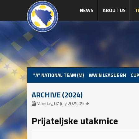
NEWS
ABOUT US
T
"A" NATIONAL TEAM (M)
WWIN LEAGUE BH
CUP
ARCHIVE (2024)
Monday, 07 July 2025 09:58
Prijateljske utakmice