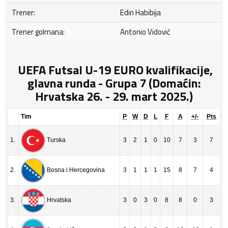
Trener:
Edin Habibija
Trener golmana:
Antonio Vidović
UEFA Futsal U-19 EURO kvalifikacije,
glavna runda - Grupa 7 (Domaćin:
Hrvatska 26. - 29. mart 2025.)
Tim
P
W
D
L
F
A
+/-
Pts
1.
3
2
1
0
10
7
3
7
Turska
2.
3
1
1
1
15
8
7
4
Bosna i Hercegovina
3.
3
0
3
0
8
8
0
3
Hrvatska