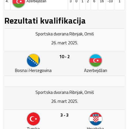
4.
3
0
1
2
6
16
-10
1
Azerbejdžan
Rezultati kvalifikacija
Sportska dvorana Ribnjak, Omiš
26. mart 2025.
10 - 2
Bosna i Hercegovina
Azerbejdžan
Sportska dvorana Ribnjak, Omiš
26. mart 2025.
3 - 3
Turska
Hrvatska