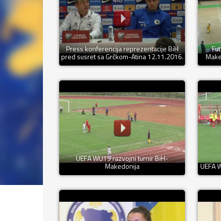
Press konferencija reprezentacije BiH
Fut
pred susret sa Grčkom-Atina 12.11.2016.
Maked
UEFA WU19 razvojni turnir BiH-
Makedonija
UEFA W