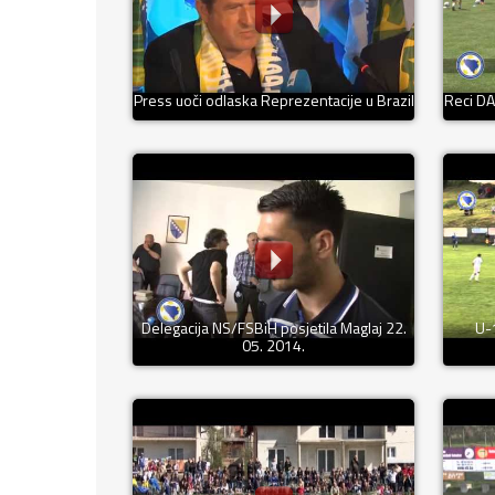
Press uoči odlaska Reprezentacije u Brazil
Reci D
Delegacija NS/FSBiH posjetila Maglaj 22.
U-
05. 2014.