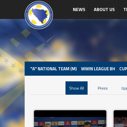
NEWS
ABOUT US
T
"A" NATIONAL TEAM (M)
WWIN LEAGUE BH
CUP
Show All
Press
Izj