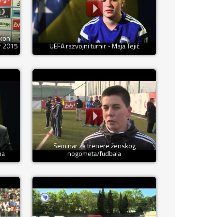
akon
r 2015
UEFA razvojni turnir - Maja Tejić
Seminar za trenere ženskog
ha
nogometa/fudbala