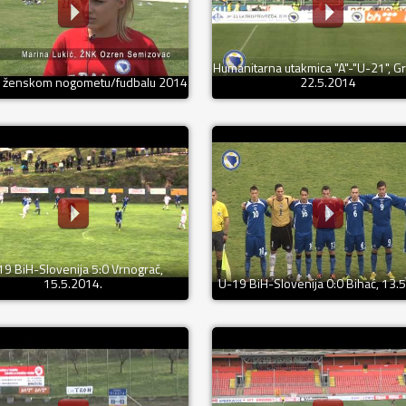
Humanitarna utakmica "A"-"U-21", G
A ženskom nogometu/fudbalu 2014
22.5.2014
19 BiH-Slovenija 5:0 Vrnograč,
15.5.2014.
U-19 BiH-Slovenija 0:0 Bihać, 13.