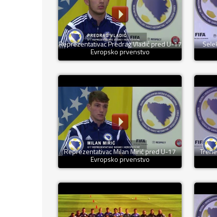
Reprezentativac Predrag Vladić pred U-17
Sele
Evropsko prvenstvo
Reprezentativac Milan Mirić pred U-17
Trene
Evropsko prvenstvo