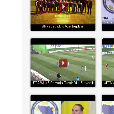
Trener
Bh kadeti idu u Azerbejdžan
UEFA WU16 Razvojni Turnir BiH-Slovenija
UEFA W