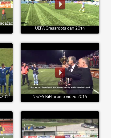
radačac
UEFA Grassroots dan 2014
5.2014
NS/FS BiH promo video 2014