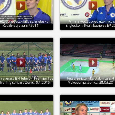
adžić pred utakmicu sa Engleskom,
Almina Hodžić pred utakmicu 
Kvalifikacije za EP 2017
Engleskom, Kvalifikacije za EP 
nje igrača BH Telecom Premijer lige
Futsal prijateljska utakmica BiH
Trening centru u Zenici, 5.4.2016.
Makedonija, Zenica, 25.03.201