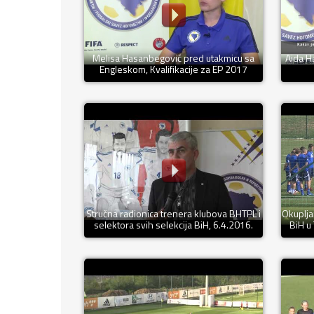
Melisa Hasanbegović pred utakmicu sa
Aida H
Engleskom, Kvalifikacije za EP 2017
Stručna radionica trenera klubova BHTPL i
Okuplja
selektora svih selekcija BiH, 6.4.2016.
BiH u 