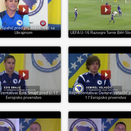
a Spahić pred prijateljski meč sa
Ukrajinom
UEFA U-16 Razvojni Turnir BiH-Slo
zentativac Edis Smajić pred U-17
Reprezentativac Demirel Veladžić 
Evropsko prvenstvo
17 Evropsko prvenstvo