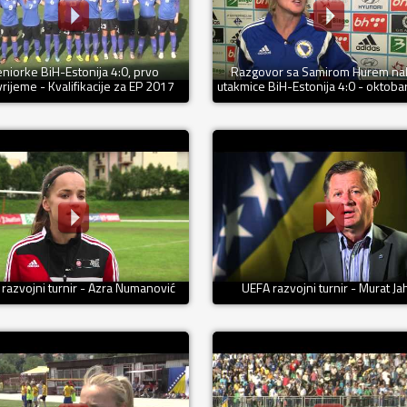
niorke BiH-Estonija 4:0, prvo
Razgovor sa Samirom Hurem n
rijeme - Kvalifikacije za EP 2017
utakmice BiH-Estonija 4:0 - oktoba
razvojni turnir - Azra Numanović
UEFA razvojni turnir - Murat Ja