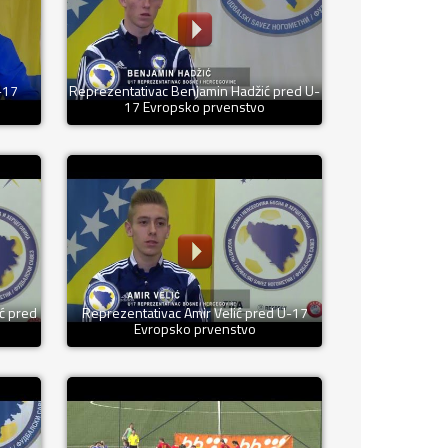
-17
Reprezentativac Benjamin Hadžić pred U-
17 Evropsko prvenstvo
ć pred
Reprezentativac Amir Velić pred U-17
Evropsko prvenstvo