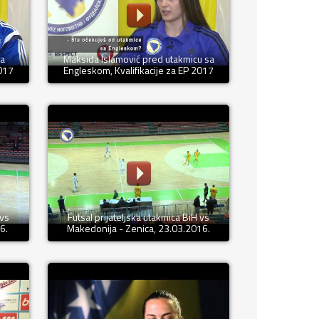
sa
Maksida Islamović pred utakmicu sa
2017
Engleskom, Kvalifikacije za EP 2017
 vs
Futsal prijateljska utakmica BiH vs
6.
Makedonija - Zenica, 23.03.2016.