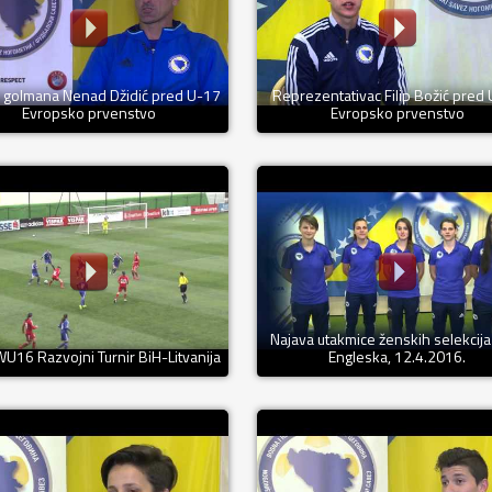
 golmana Nenad Džidić pred U-17
Reprezentativac Filip Božić pred
Evropsko prvenstvo
Evropsko prvenstvo
Najava utakmice ženskih selekcija
U16 Razvojni Turnir BiH-Litvanija
Engleska, 12.4.2016.