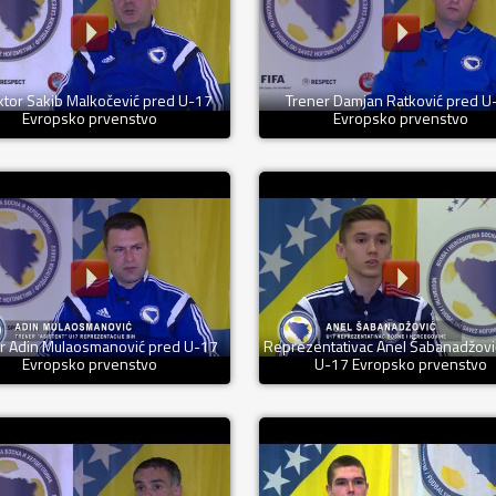
ktor Sakib Malkočević pred U-17
Trener Damjan Ratković pred U
Evropsko prvenstvo
Evropsko prvenstvo
r Adin Mulaosmanović pred U-17
Reprezentativac Anel Šabanadžovi
Evropsko prvenstvo
U-17 Evropsko prvenstvo