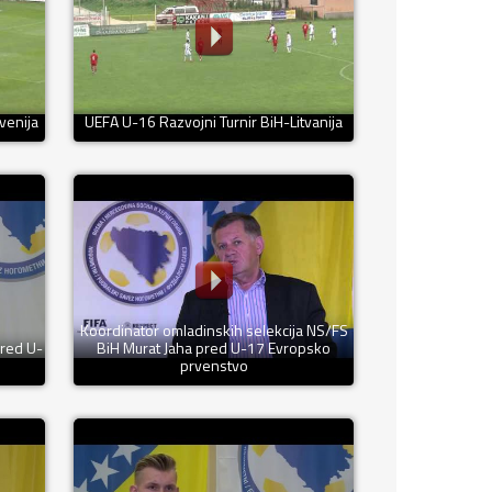
venija
UEFA U-16 Razvojni Turnir BiH-Litvanija
Koordinator omladinskih selekcija NS/FS
pred U-
BiH Murat Jaha pred U-17 Evropsko
prvenstvo