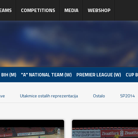
EAMS
COMPETITIONS
MEDIA
WEBSHOP
 BIH (M)
"A" NATIONAL TEAM (W)
PREMIER LEAGUE (W)
CUP B
ave
Utakmice ostalih reprezentacija
Ostalo
SP2014