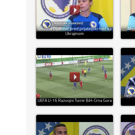
Nikolina Dijaković pred prijateljski meč sa
Alis
Ukrajinom
Repre
UEFA U-16 Razvojni Turnir BiH-Crna Gora