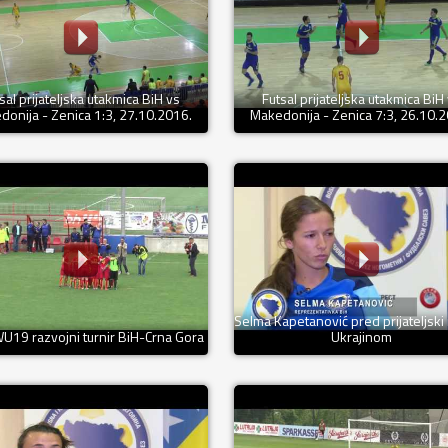
sal prijateljska utakmica BiH vs
Futsal prijateljska utakmica BiH
onija - Zenica 1:3, 27.10.2016.
Makedonija - Zenica 7:3, 26.10.
Selma Kapetanović pred prijateljski
U19 razvojni turnir BiH-Crna Gora
Ukrajinom