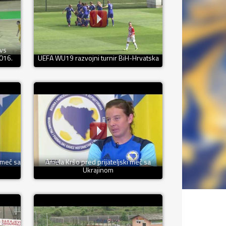
 vs
2016.
UEFA WU19 razvojni turnir BiH-Hrvatska
 meč sa
Amela Kršo pred prijateljski meč sa
Ukrajinom