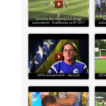
Seniorke BiH-Estonija 4:0, drugo
Se
poluvrijeme - Kvalifikacije za EP 2017
poluv
UEFA razvojni turnir - Ilija Lucić
UEFA 