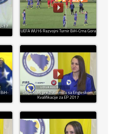
 U-17
UEFA WU16 Razvojni Turnir BiH-Crna Gora
 BiH-
Lidija Kuliš pred utakmicu sa Engleskom,
Kvalifikacije za EP 2017