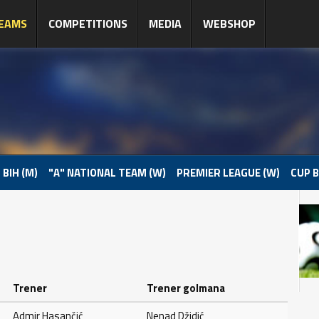
EAMS
COMPETITIONS
MEDIA
WEBSHOP
 BIH (M)
"A" NATIONAL TEAM (W)
PREMIER LEAGUE (W)
CUP B
Trener
Trener golmana
Admir Hasančić
Nenad Džidić