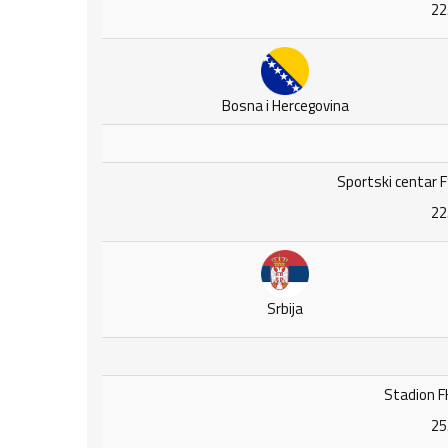
22
Bosna i Hercegovina
Sportski centar F
22
Srbija
Stadion FK
25