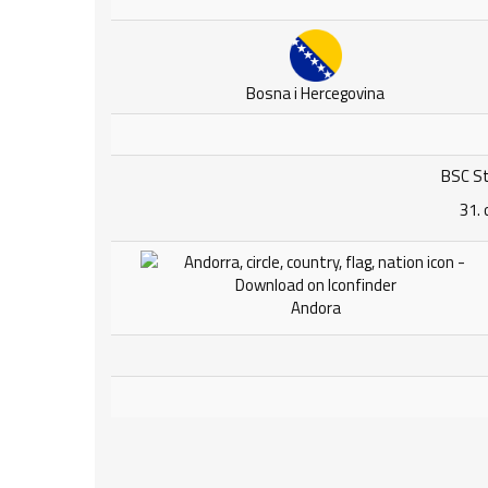
Bosna i Hercegovina
BSC St
31. 
Andora