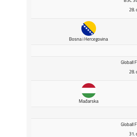
BSC St
28. 
Bosna i Hercegovina
Globall F
28. 
Mađarska
Globall F
31. 