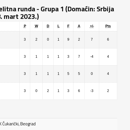
litna runda - Grupa 1 (Domaćin: Srbija
8. mart 2023.)
P
W
D
L
F
A
+/-
Pts
3
2
0
1
9
2
7
6
3
1
1
1
3
7
-4
4
3
1
1
1
5
5
0
4
3
0
2
1
3
6
-3
2
 Čukarički, Beograd