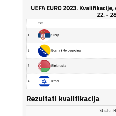
UEFA EURO 2023. Kvalifikacije, e
22. - 2
Tim
1.
Srbija
2.
Bosna i Hercegovina
3.
Bjelorusija
4.
Izrael
Rezultati kvalifikacija
Stadion FK