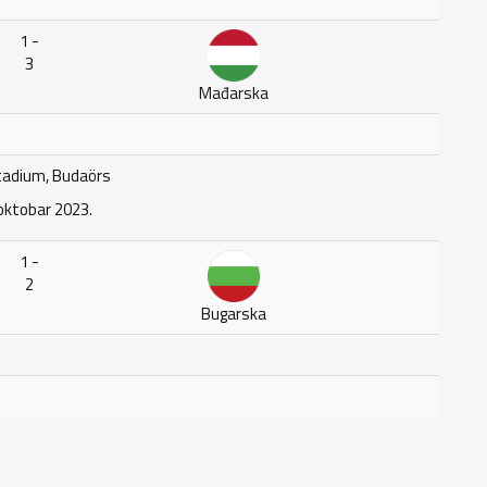
1 -
3
Mađarska
adium, Budaörs
oktobar 2023.
1 -
2
Bugarska