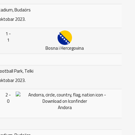
adium, Budaörs
oktobar 2023.
1 -
1
Bosna i Hercegovina
ootball Park, Telki
oktobar 2023.
2 -
0
Andora