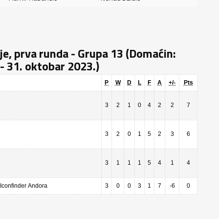
e, prva runda - Grupa 13 (Domaćin:
- 31. oktobar 2023.)
P
W
D
L
F
A
+/-
Pts
3
2
1
0
4
2
2
7
3
2
0
1
5
2
3
6
3
1
1
1
5
4
1
4
Andora
3
0
0
3
1
7
-6
0