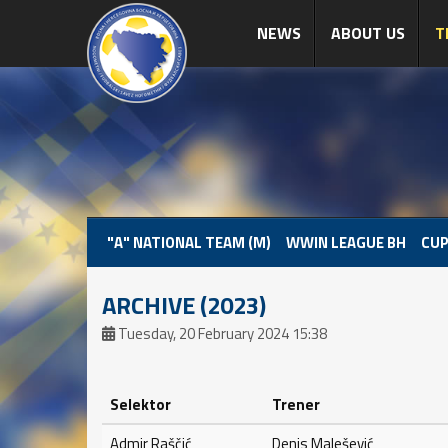
NEWS
ABOUT US
T
"A" NATIONAL TEAM (M)
WWIN LEAGUE BH
CUP
ARCHIVE (2023)
Tuesday, 20 February 2024 15:38
Selektor
Trener
Admir Raščić
Denis Malešević