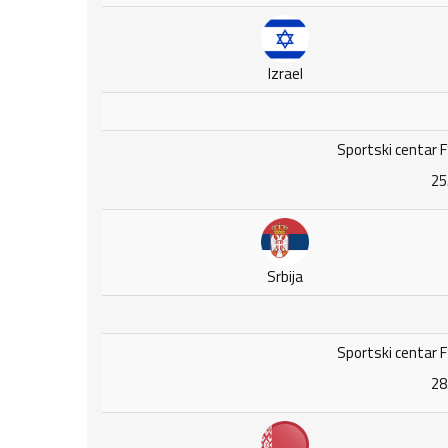
Izrael
Sportski centar F
25
Srbija
Sportski centar F
28