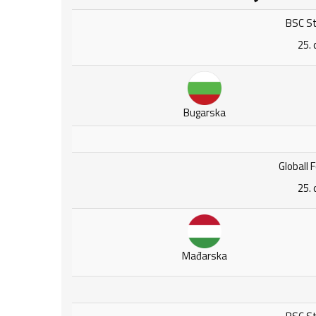
BSC St
25. 
Bugarska
Globall F
25. 
Mađarska