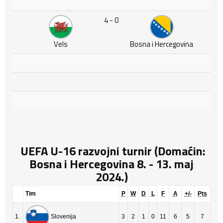
4 - 0
Vels
Bosna i Hercegovina
UEFA U-16 razvojni turnir (Domaćin:
Bosna i Hercegovina 8. - 13. maj
2024.)
Tim
P
W
D
L
F
A
+/-
Pts
1.
3
2
1
0
11
6
5
7
Slovenija