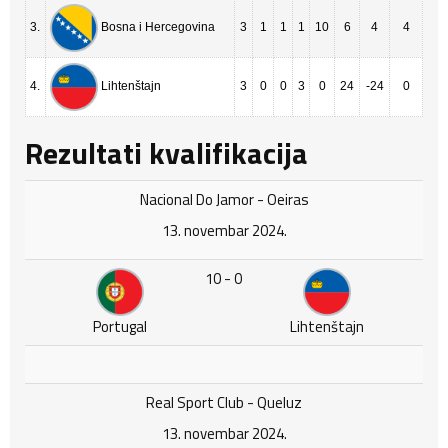
3.
3
1
1
1
10
6
4
4
Bosna i Hercegovina
4.
3
0
0
3
0
24
-24
0
Lihtenštajn
Rezultati kvalifikacija
Nacional Do Jamor - Oeiras
13. novembar 2024.
10 - 0
Portugal
Lihtenštajn
Real Sport Club - Queluz
13. novembar 2024.