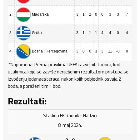
2.
3
1
2
0
6
3
3
7
Mađarska
3.
3
1
1
1
4
4
0
4
Grčka
4.
3
0
0
3
3
11
-8
0
Bosna i Hercegovina
*Napomena: Prema pravilima UEFA razvojnih turnira, kod
utakmica koje se završe neriješenim rezultatom pristupa se
izvođenju jedanaesteraca, nakon kojih pobjednik osvaja 2
boda, a poraženi tim 1 bod.
Rezultati:
Stadion FK Radnik - Hadžići
8. maj 2024.