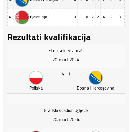
4.
3
1
0
2
2
4
-2
3
Bjelorusija
Rezultati kvalifikacija
Etno selo Stanišići
20. mart 2024.
4 - 1
Poljska
Bosna i Hercegovina
Gradski stadion Ugljevik
20. mart 2024.