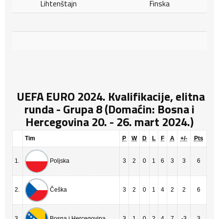
Lihtenštajn
Finska
UEFA EURO 2024. Kvalifikacije, elitna
runda - Grupa 8 (Domaćin: Bosna i
Hercegovina 20. - 26. mart 2024.)
Tim
P
W
D
L
F
A
+/-
Pts
1.
3
2
0
1
6
3
3
6
Poljska
2.
3
2
0
1
4
2
2
6
Češka
3.
3
1
0
2
4
7
-3
3
Bosna i Hercegovina