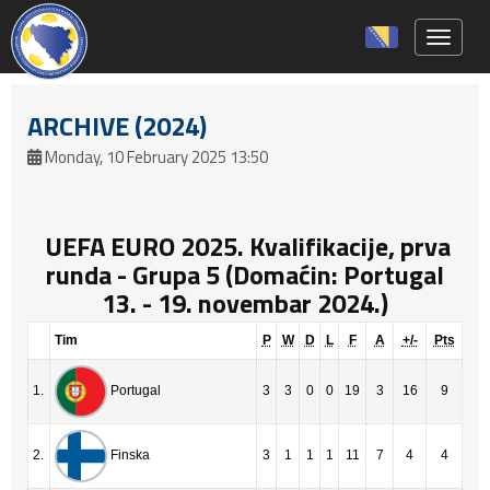
Toggle 
ARCHIVE (2024)
Monday, 10 February 2025 13:50
UEFA EURO 2025. Kvalifikacije, prva
runda - Grupa 5 (Domaćin: Portugal
13. - 19. novembar 2024.)
Tim
P
W
D
L
F
A
+/-
Pts
1.
3
3
0
0
19
3
16
9
Portugal
2.
3
1
1
1
11
7
4
4
Finska