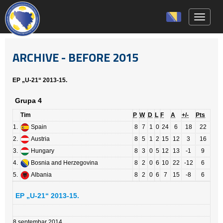
Toggle 
ARCHIVE - BEFORE 2015
EP „U-21“ 2013-15.
Grupa 4
Tim
P
W
D
L
F
A
+/-
Pts
1.
Spain
8
7
1
0
24
6
18
22
2.
Austria
8
5
1
2
15
12
3
16
3.
Hungary
8
3
0
5
12
13
-1
9
4.
Bosnia and Herzegovina
8
2
0
6
10
22
-12
6
5.
Albania
8
2
0
6
7
15
-8
6
EP „U-21“ 2013-15.
8 septembar 2014