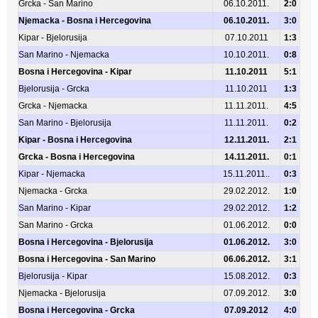
Grcka - San Marino
06.10.2011.
2:0
Njemacka - Bosna i Hercegovina
06.10.2011.
3:0
Kipar - Bjelorusija
07.10.2011
1:3
San Marino - Njemacka
10.10.2011.
0:8
Bosna i Hercegovina - Kipar
11.10.2011
5:1
Bjelorusija - Grcka
11.10.2011
1:3
Grcka - Njemacka
11.11.2011.
4:5
San Marino - Bjelorusija
11.11.2011.
0:2
Kipar - Bosna i Hercegovina
12.11.2011.
2:1
Grcka - Bosna i Hercegovina
14.11.2011.
0:1
Kipar - Njemacka
15.11.2011..
0:3
Njemacka - Grcka
29.02.2012.
1:0
San Marino - Kipar
29.02.2012.
1:2
San Marino - Grcka
01.06.2012.
0:0
Bosna i Hercegovina - Bjelorusija
01.06.2012.
3:0
Bosna i Hercegovina - San Marino
06.06.2012.
3:1
Bjelorusija - Kipar
15.08.2012.
0:3
Njemacka - Bjelorusija
07.09.2012.
3:0
Bosna i Hercegovina - Grcka
07.09.2012
4:0