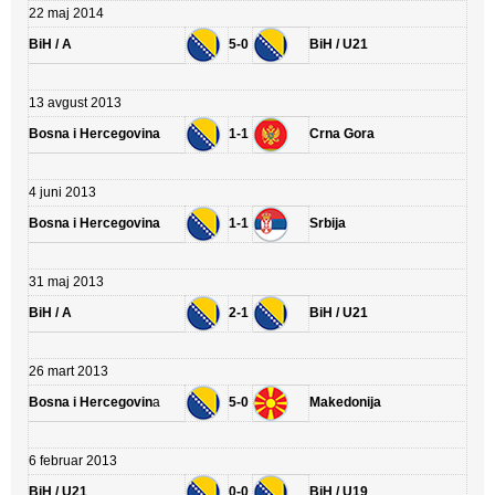
22 maj 2014
BiH / A
5-0
BiH / U21
13 avgust 2013
Bosna i Hercegovina
1-1
Crna Gora
4 juni 2013
Bosna i Hercegovina
1-1
Srbija
31 maj 2013
BiH / A
2-1
BiH / U21
26 mart 2013
Bosna i Hercegovin
a
5-0
Makedonija
6 februar 2013
BiH / U21
0-0
BiH / U19