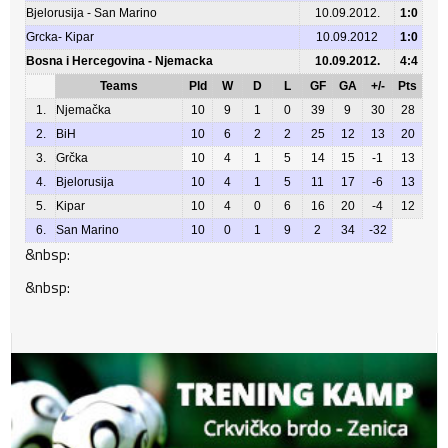
Bjelorusija - San Marino
10.09.2012.
1:0
Grcka- Kipar
10.09.2012
1:0
Bosna i Hercegovina - Njemacka
10.09.2012.
4:4
Teams
Pld
W
D
L
GF
GA
+/-
Pts
1.
Njemačka
10
9
1
0
39
9
30
28
2.
BiH
10
6
2
2
25
12
13
20
3.
Grčka
10
4
1
5
14
15
-1
13
4.
Bjelorusija
10
4
1
5
11
17
-6
13
5.
Kipar
10
4
0
6
16
20
-4
12
6.
San Marino
10
0
1
9
2
34
-32
&nbsp:
&nbsp: