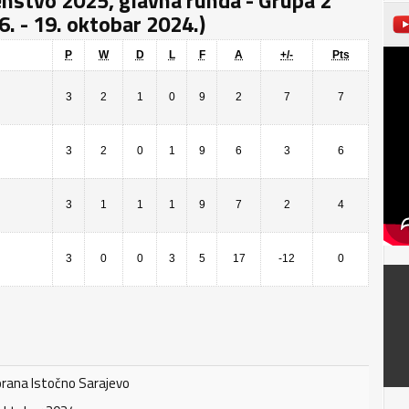
enstvo 2025, glavna runda - Grupa 2
. - 19. oktobar 2024.)
P
W
D
L
F
A
+/-
Pts
3
2
1
0
9
2
7
7
3
2
0
1
9
6
3
6
3
1
1
1
9
7
2
4
3
0
0
3
5
17
-12
0
rana Istočno Sarajevo