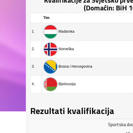
Kvalifikacije za Svjetsko prv
(Domaćin: BiH 16
Tim
1.
Mađarska
2.
Norveška
3.
Bosna i Hercegovina
4.
Bjelorusija
Rezultati kvalifikacija
Sportska dvo