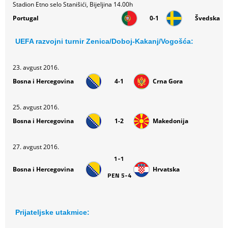
Stadion Etno selo Stanišići, Bijeljina 14.00h
Portugal
0-1
Švedska
UEFA razvojni turnir Zenica/Doboj-Kakanj/Vogošća:
23. avgust 2016.
Bosna i Hercegovina
4-1
Crna Gora
25. avgust 2016.
Bosna i Hercegovina
1-2
Makedonija
27. avgust 2016.
1-1
Bosna i Hercegovina
Hrvatska
PEN 5-4
Prijateljske utakmice: