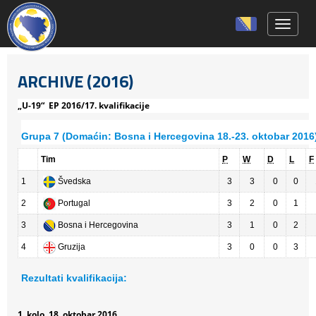
Toggle 
ARCHIVE (2016)
„U-19“ EP 2016/17. kvalifikacije
Grupa 7 (Domaćin: Bosna i Hercegovina 18.-23. oktobar 2016
Tim
P
W
D
L
F
1
Švedska
3
3
0
0
2
Portugal
3
2
0
1
3
Bosna i Hercegovina
3
1
0
2
4
Gruzija
3
0
0
3
Rezultati kvalifikacija:
1. kolo, 18. oktobar 2016.