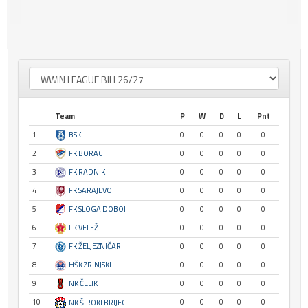
Team
P
W
D
L
Pnt
1
BSK
0
0
0
0
0
2
FK BORAC
0
0
0
0
0
3
FK RADNIK
0
0
0
0
0
4
FK SARAJEVO
0
0
0
0
0
5
FK SLOGA DOBOJ
0
0
0
0
0
6
FK VELEŽ
0
0
0
0
0
7
FK ŽELJEZNIČAR
0
0
0
0
0
8
HŠK ZRINJSKI
0
0
0
0
0
9
NK ČELIK
0
0
0
0
0
10
0
0
0
0
0
NK ŠIROKI BRIJEG