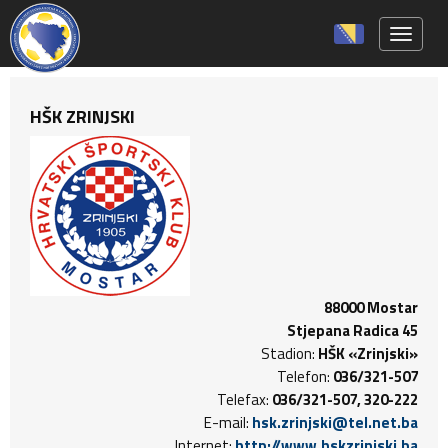
Toggle 
HŠK ZRINJSKI
88000 Mostar
Stjepana Radica 45
Stadion:
HŠK «Zrinjski»
Telefon:
036/321-507
Telefax:
036/321-507, 320-222
E-mail:
hsk.zrinjski@tel.net.ba
Internet:
http://www.hskzrinjski.ba