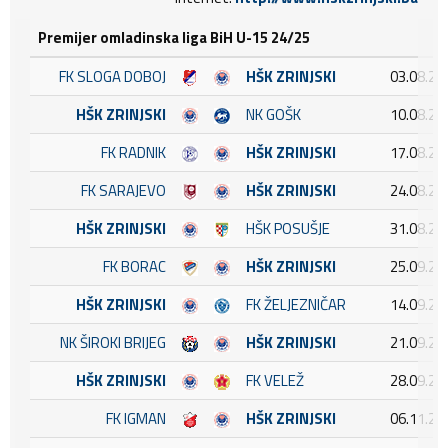
Premijer omladinska liga BiH U-15 24/25
FK SLOGA DOBOJ
HŠK ZRINJSKI
03.08.20
HŠK ZRINJSKI
NK GOŠK
10.08.20
FK RADNIK
HŠK ZRINJSKI
17.08.20
FK SARAJEVO
HŠK ZRINJSKI
24.08.20
HŠK ZRINJSKI
HŠK POSUŠJE
31.08.20
FK BORAC
HŠK ZRINJSKI
25.09.20
HŠK ZRINJSKI
FK ŽELJEZNIČAR
14.09.20
NK ŠIROKI BRIJEG
HŠK ZRINJSKI
21.09.20
HŠK ZRINJSKI
FK VELEŽ
28.09.20
FK IGMAN
HŠK ZRINJSKI
06.11.20