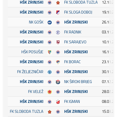
HŠK ZRINJSKI
FK SLOBODA TUZLA
12.10.20
HŠK ZRINJSKI
FK SLOGA DOBOJ
19.10.20
NK GOŠK
HŠK ZRINJSKI
26.10.20
HŠK ZRINJSKI
FK RADNIK
03.11.20
HŠK ZRINJSKI
FK SARAJEVO
10.11.20
HŠK POSUŠJE
HŠK ZRINJSKI
16.11.20
HŠK ZRINJSKI
FK BORAC
23.11.20
FK ŽELJEZNIČAR
HŠK ZRINJSKI
30.11.20
HŠK ZRINJSKI
NK ŠIROKI BRIJEG
07.12.20
FK VELEŽ
HŠK ZRINJSKI
28.02.20
HŠK ZRINJSKI
FK IGMAN
08.03.20
FK SLOBODA TUZLA
HŠK ZRINJSKI
15.03.20