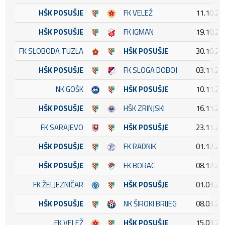
HŠK POSUŠJE
FK VELEŽ
11.10.20
HŠK POSUŠJE
FK IGMAN
19.10.20
FK SLOBODA TUZLA
HŠK POSUŠJE
30.10.20
HŠK POSUŠJE
FK SLOGA DOBOJ
03.11.20
NK GOŠK
HŠK POSUŠJE
10.11.20
HŠK POSUŠJE
HŠK ZRINJSKI
16.11.20
FK SARAJEVO
HŠK POSUŠJE
23.11.20
HŠK POSUŠJE
FK RADNIK
01.12.20
HŠK POSUŠJE
FK BORAC
08.12.20
FK ŽELJEZNIČAR
HŠK POSUŠJE
01.03.20
HŠK POSUŠJE
NK ŠIROKI BRIJEG
08.03.20
FK VELEŽ
HŠK POSUŠJE
15.03.20