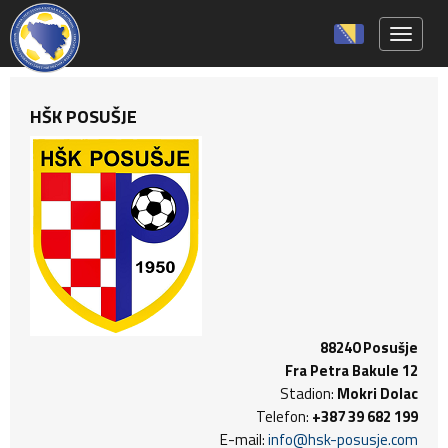
Toggle 
HŠK POSUŠJE
88240 Posušje
Fra Petra Bakule 12
Stadion:
Mokri Dolac
Telefon:
+387 39 682 199
E-mail:
info@hsk-posusje.com