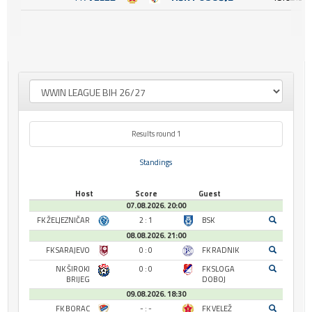
Results round 1
Standings
Host
Score
Guest
07.08.2026. 20:00
FK ŽELJEZNIČAR
2 : 1
BSK
08.08.2026. 21:00
FK SARAJEVO
0 : 0
FK RADNIK
NK ŠIROKI
0 : 0
FK SLOGA
BRIJEG
DOBOJ
09.08.2026. 18:30
FK BORAC
- : -
FK VELEŽ