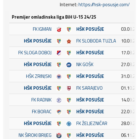
Internet:
https://hsk-posusje.com/
Premijer omladinska liga BiH U-15 24/25
FK IGMAN
HŠK POSUŠJE
03.08.20
HŠK POSUŠJE
FK SLOBODA TUZLA
10.08.20
FK SLOGA DOBOJ
HŠK POSUŠJE
17.08.20
HŠK POSUŠJE
NK GOŠK
27.08.20
HŠK ZRINJSKI
HŠK POSUŠJE
31.08.20
HŠK POSUŠJE
FK SARAJEVO
01.10.20
FK RADNIK
HŠK POSUŠJE
14.09.20
FK BORAC
HŠK POSUŠJE
22.09.20
HŠK POSUŠJE
FK ŽELJEZNIČAR
28.09.20
NK ŠIROKI BRIJEG
HŠK POSUŠJE
06.11.20