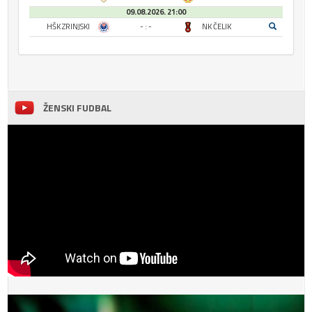
09.08.2026. 21:00
HŠK ZRINJSKI
- : -
NK ČELIK
ŽENSKI FUDBAL