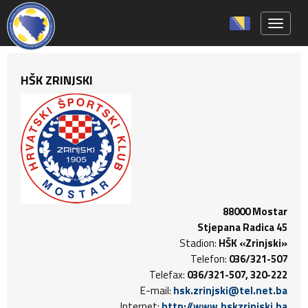
Toggle 
HŠK ZRINJSKI
88000 Mostar
Stjepana Radica 45
Stadion:
HŠK «Zrinjski»
Telefon:
036/321-507
Telefax:
036/321-507, 320-222
E-mail:
hsk.zrinjski@tel.net.ba
Internet:
http://www.hskzrinjski.ba