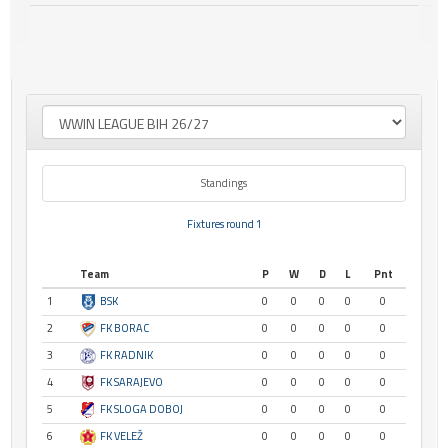
Standings
Fixtures round 1
Team
P
W
D
L
Pnt
1
BSK
0
0
0
0
0
2
FK BORAC
0
0
0
0
0
3
FK RADNIK
0
0
0
0
0
4
FK SARAJEVO
0
0
0
0
0
5
FK SLOGA DOBOJ
0
0
0
0
0
6
FK VELEŽ
0
0
0
0
0