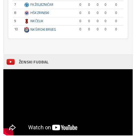
7
FK ŽELJEZNIČAR
0
0
0
0
0
8
HŠK ZRINJSKI
0
0
0
0
0
9
NK ČELIK
0
0
0
0
0
10
0
0
0
0
0
NK ŠIROKI BRIJEG
ŽENSKI FUDBAL