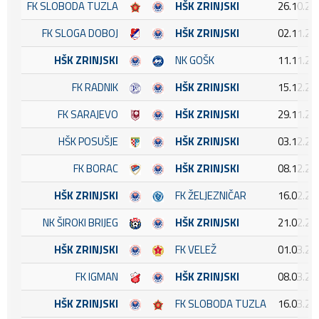
FK SLOBODA TUZLA
HŠK ZRINJSKI
26.10.20
FK SLOGA DOBOJ
HŠK ZRINJSKI
02.11.20
HŠK ZRINJSKI
NK GOŠK
11.11.20
FK RADNIK
HŠK ZRINJSKI
15.12.20
FK SARAJEVO
HŠK ZRINJSKI
29.11.20
HŠK POSUŠJE
HŠK ZRINJSKI
03.12.20
FK BORAC
HŠK ZRINJSKI
08.12.20
HŠK ZRINJSKI
FK ŽELJEZNIČAR
16.02.20
NK ŠIROKI BRIJEG
HŠK ZRINJSKI
21.02.20
HŠK ZRINJSKI
FK VELEŽ
01.03.20
FK IGMAN
HŠK ZRINJSKI
08.03.20
HŠK ZRINJSKI
FK SLOBODA TUZLA
16.03.20