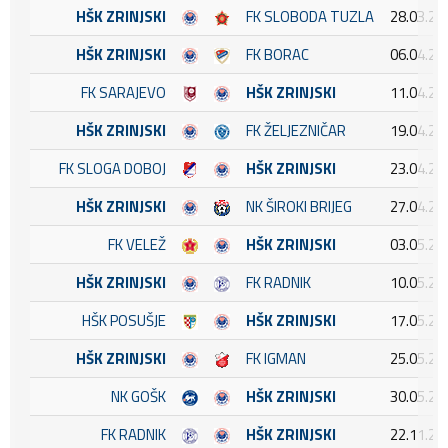
HŠK ZRINJSKI
FK SLOBODA TUZLA
28.03.20
HŠK ZRINJSKI
FK BORAC
06.04.20
FK SARAJEVO
HŠK ZRINJSKI
11.04.20
HŠK ZRINJSKI
FK ŽELJEZNIČAR
19.04.20
FK SLOGA DOBOJ
HŠK ZRINJSKI
23.04.20
HŠK ZRINJSKI
NK ŠIROKI BRIJEG
27.04.20
FK VELEŽ
HŠK ZRINJSKI
03.05.20
HŠK ZRINJSKI
FK RADNIK
10.05.20
HŠK POSUŠJE
HŠK ZRINJSKI
17.05.20
HŠK ZRINJSKI
FK IGMAN
25.05.20
NK GOŠK
HŠK ZRINJSKI
30.05.20
FK RADNIK
HŠK ZRINJSKI
22.11.20