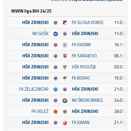
WWIN liga BiH 24/25
HŠK ZRINJSKI
FK SLOGA DOBOJ
11.09.20
NK GOŠK
HŠK ZRINJSKI
11.08.20
HŠK ZRINJSKI
FK RADNIK
16.10.20
HŠK ZRINJSKI
FK SARAJEVO
06.11.20
HŠK ZRINJSKI
HŠK POSUŠJE
03.09.20
HŠK ZRINJSKI
FK BORAC
15.09.20
FK ŽELJEZNIČAR
HŠK ZRINJSKI
21.09.20
HŠK ZRINJSKI
NK ŠIROKI BRIJEG
24.09.20
FK VELEŽ
HŠK ZRINJSKI
28.09.20
HŠK ZRINJSKI
FK IGMAN
21.10.20