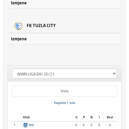
Izmjene
FK TUZLA CITY
Izmjene
Tabela
Raspored 1. kola
Klub
U
P
N
I
Bod
1
BSK
0
0
0
0
0