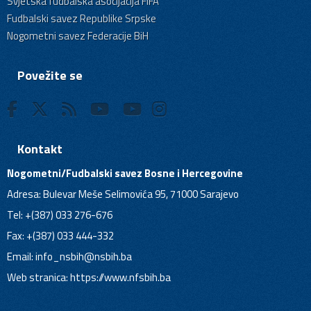
Svjetska fudbalska asocijacija FIFA
Fudbalski savez Republike Srpske
Nogometni savez Federacije BiH
Povežite se
Kontakt
Nogometni/Fudbalski savez Bosne i Hercegovine
Adresa: Bulevar Meše Selimovića 95, 71000 Sarajevo
Tel: +(387) 033 276-676
Fax: +(387) 033 444-332
Email:
info_nsbih@nsbih.ba
Web stranica: https://www.nfsbih.ba