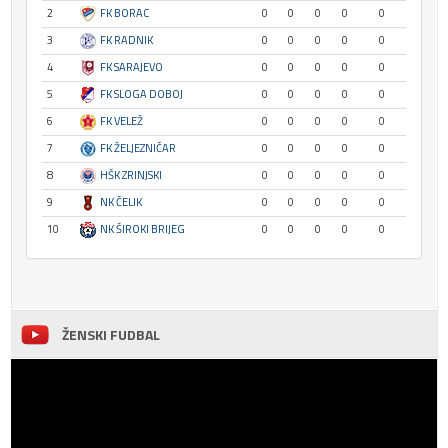
2
FK BORAC
0
0
0
0
0
3
FK RADNIK
0
0
0
0
0
4
FK SARAJEVO
0
0
0
0
0
5
FK SLOGA DOBOJ
0
0
0
0
0
6
FK VELEŽ
0
0
0
0
0
7
FK ŽELJEZNIČAR
0
0
0
0
0
8
HŠK ZRINJSKI
0
0
0
0
0
9
NK ČELIK
0
0
0
0
0
10
NK ŠIROKI BRIJEG
0
0
0
0
0
ŽENSKI FUDBAL