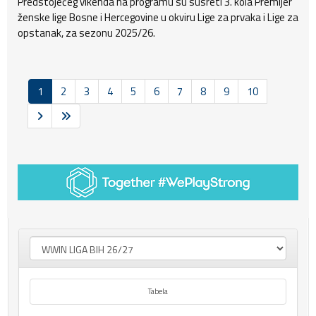
Predstojećeg vikenda na programu su susreti 3. kola Premijer
ženske lige Bosne i Hercegovine u okviru Lige za prvaka i Lige za
opstanak, za sezonu 2025/26.
1
2
3
4
5
6
7
8
9
10
Tabela