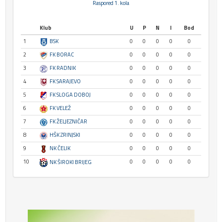
Raspored 1. kola
Klub
U
P
N
I
Bod
1
BSK
0
0
0
0
0
2
FK BORAC
0
0
0
0
0
3
FK RADNIK
0
0
0
0
0
4
FK SARAJEVO
0
0
0
0
0
5
FK SLOGA DOBOJ
0
0
0
0
0
6
FK VELEŽ
0
0
0
0
0
7
FK ŽELJEZNIČAR
0
0
0
0
0
8
HŠK ZRINJSKI
0
0
0
0
0
9
NK ČELIK
0
0
0
0
0
10
0
0
0
0
0
NK ŠIROKI BRIJEG