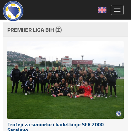
Toggle 
PREMIJER LIGA BIH (Ž)
Trofeji za seniorke i kadetkinje SFK 2000
Sarajevo