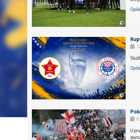
Opšir
Kup
1
Služ
Opšir
Pob
6
U prv
doma