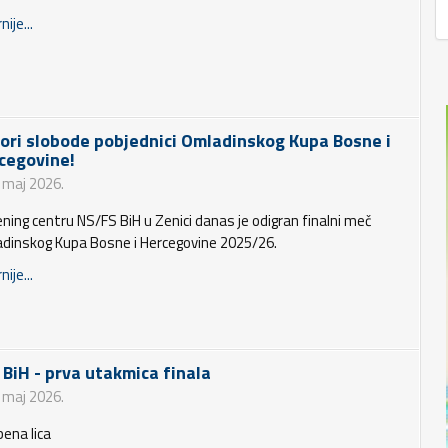
nije...
iori slobode pobjednici Omladinskog Kupa Bosne i
cegovine!
. maj 2026.
ening centru NS/FS BiH u Zenici danas je odigran finalni meč
dinskog Kupa Bosne i Hercegovine 2025/26.
nije...
 BiH - prva utakmica finala
. maj 2026.
bena lica