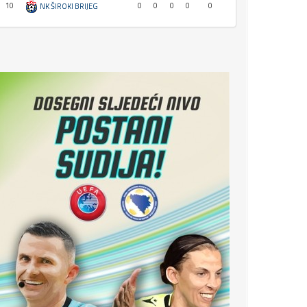
10
0
0
0
0
0
NK ŠIROKI BRIJEG