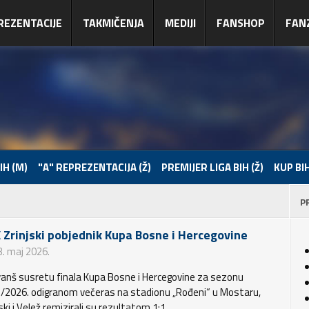
REZENTACIJE
TAKMIČENJA
MEDIJI
FANSHOP
FAN
IH (M)
"A" REPREZENTACIJA (Ž)
PREMIJER LIGA BIH (Ž)
KUP BIH
P
 Zrinjski pobjednik Kupa Bosne i Hercegovine
3. maj 2026.
vanš susretu finala Kupa Bosne i Hercegovine za sezonu
/2026. odigranom večeras na stadionu „Rođeni“ u Mostaru,
ski i Velež remizirali su rezultatom 1:1.