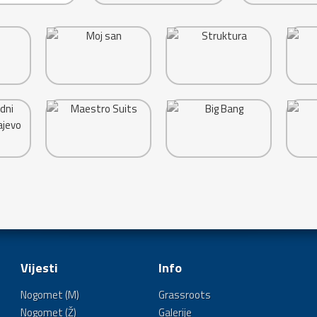
Vijesti
Info
Nogomet (M)
Grassroots
Nogomet (Ž)
Galerije