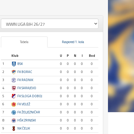
Tabela
Raspored 1. kola
Klub
U
P
N
I
Bod
1
BSK
0
0
0
0
0
2
FK BORAC
0
0
0
0
0
3
FK RADNIK
0
0
0
0
0
4
FK SARAJEVO
0
0
0
0
0
5
FK SLOGA DOBOJ
0
0
0
0
0
6
FK VELEŽ
0
0
0
0
0
7
FK ŽELJEZNIČAR
0
0
0
0
0
8
HŠK ZRINJSKI
0
0
0
0
0
9
NK ČELIK
0
0
0
0
0