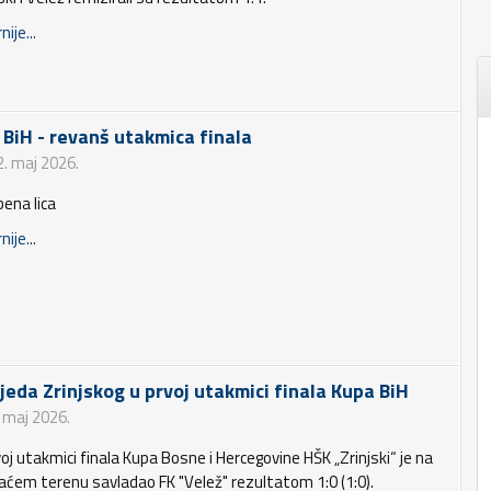
nije...
 BiH - revanš utakmica finala
2. maj 2026.
bena lica
nije...
jeda Zrinjskog u prvoj utakmici finala Kupa BiH
. maj 2026.
oj utakmici finala Kupa Bosne i Hercegovine HŠK „Zrinjski“ je na
ćem terenu savladao FK "Velež" rezultatom 1:0 (1:0).