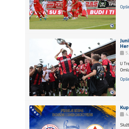
Opšir
Jun
Her
5
U Tr
Omla
Opšir
Kup
4
Služ