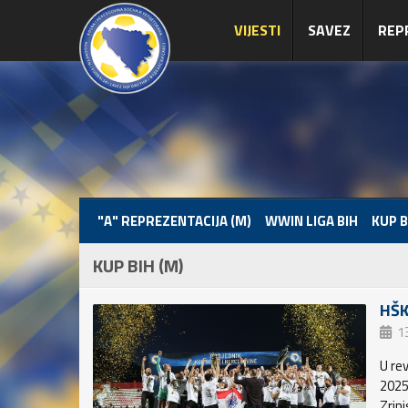
VIJESTI
SAVEZ
REP
"A" REPREZENTACIJA (M)
WWIN LIGA BIH
KUP B
KUP BIH (M)
HŠK
1
U re
2025
Zrinj