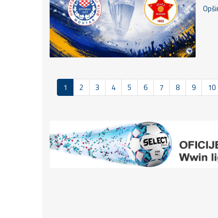
Opšir
1
2
3
4
5
6
7
8
9
10