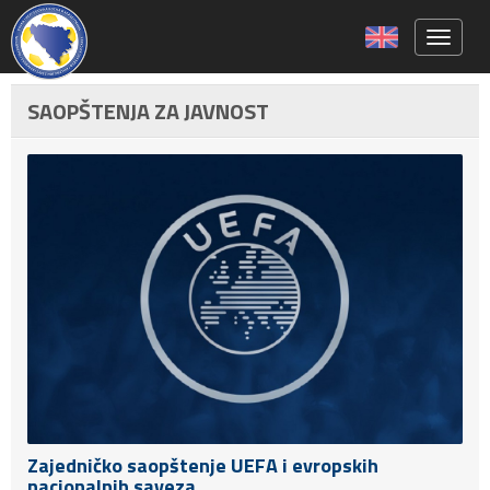
Toggle 
SAOPŠTENJA ZA JAVNOST
Zajedničko saopštenje UEFA i evropskih
nacionalnih saveza