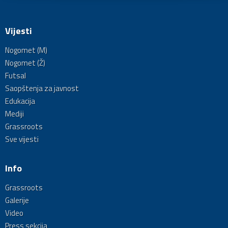
Vijesti
Nogomet (M)
Nogomet (Ž)
Futsal
Saopštenja za javnost
Edukacija
Mediji
Grassroots
Sve vijesti
Info
Grassroots
Galerije
Video
Press sekcija