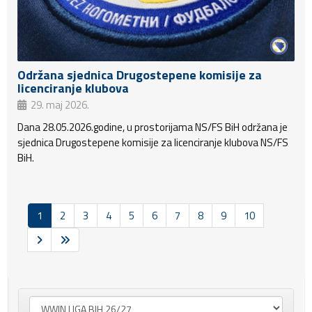
Održana sjednica Drugostepene komisije za
licenciranje klubova
29. maj 2026.
Dana 28.05.2026.godine, u prostorijama NS/FS BiH održana je
sjednica Drugostepene komisije za licenciranje klubova NS/FS
BiH.
1
2
3
4
5
6
7
8
9
10