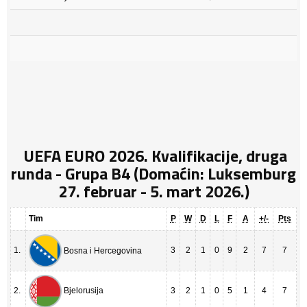
UEFA EURO 2026. Kvalifikacije, druga
runda - Grupa B4 (Domaćin: Luksemburg
27. februar - 5. mart 2026.)
Tim
P
W
D
L
F
A
+/-
Pts
1.
3
2
1
0
9
2
7
7
Bosna i Hercegovina
2.
3
2
1
0
5
1
4
7
Bjelorusija