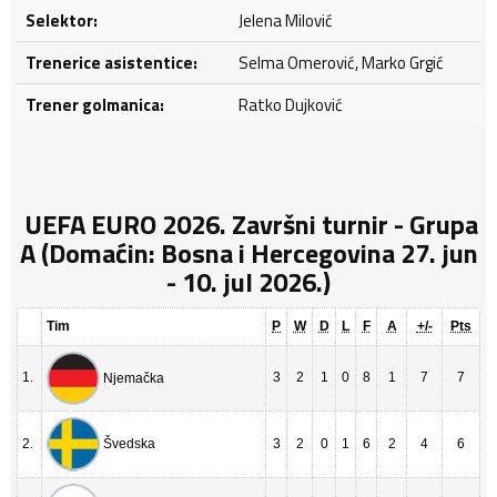
Selektor:
Jelena Milović
Trenerice asistentice:
Selma Omerović, Marko Grgić
Trener golmanica:
Ratko Dujković
UEFA EURO 2026. Završni turnir - Grupa
A (Domaćin: Bosna i Hercegovina 27. jun
- 10. jul 2026.)
Tim
P
W
D
L
F
A
+/-
Pts
1.
3
2
1
0
8
1
7
7
Njemačka
Švedska
2.
3
2
0
1
6
2
4
6