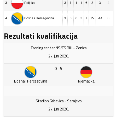
3.
3
1
1
1
6
3
3
4
Poljska
4.
3
0
0
3
1
15
-14
0
Bosna i Hercegovina
Rezultati kvalifikacija
Trening centar NS/FS BiH - Zenica
27. jun 2026.
0 - 5
Bosna i Hercegovina
Njemačka
Stadion Grbavica - Sarajevo
27. jun 2026.