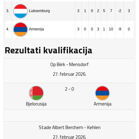
3.
3
1
0
2
5
7
-2
3
Luksemburg
4.
3
0
0
3
1
10
-9
0
Armenija
Rezultati kvalifikacija
Op Biirk - Mensdorf
27. februar 2026.
2 - 0
Bjelorusija
Armenija
Stade Albert Berchem - Kehlen
27. februar 2026.