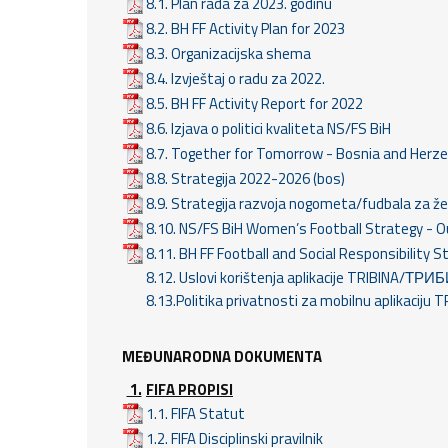
8.1. Plan rada za 2023. godinu
8.2. BH FF Activity Plan for 2023
8.3. Organizacijska shema
8.4. Izvještaj o radu za 2022.
8.5. BH FF Activity Report for 2022
8.6. Izjava o politici kvaliteta NS/FS BiH
8.7. Together for Tomorrow - Bosnia and Herze
8.8. Strategija 2022-2026 (bos)
8.9. Strategija razvoja nogometa/fudbala za žen
8.10. NS/FS BiH Women’s Football Strategy - Ou
8.11. BH FF Football and Social Responsibility S
8.12. Uslovi korištenja aplikacije TRIBINA/ТР
8.13.Politika privatnosti za mobilnu aplikaci
MEĐUNARODNA DOKUMENTA
1.
FIFA PROPISI
1.1. FIFA Statut
1.2. FIFA Disciplinski pravilnik