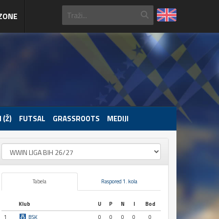
ZONE
 (Ž)
FUTSAL
GRASSROOTS
MEDIJI
Tabela
Raspored 1. kola
Klub
U
P
N
I
Bod
1
BSK
0
0
0
0
0