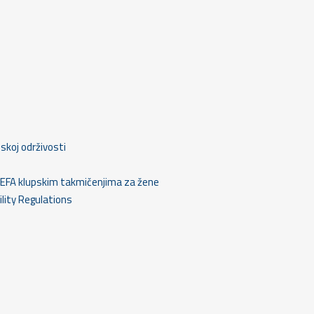
ijskoj održivosti
 u UEFA klupskim takmičenjima za žene
ility Regulations