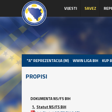
VIJESTI
SAVEZ
REP
"A" REPREZENTACIJA (M)
WWIN LIGA BIH
KUP B
PROPISI
DOKUMENTA NS/FS BIH
1.
Statut NS/FS BiH