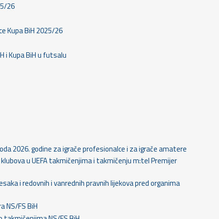
25/26
ice Kupa BiH 2025/26
iH i Kupa BiH u futsalu
rioda 2026. godine za igrače profesionalce i za igrače amatere
ju klubova u UEFA takmičenjima i takmičenju m:tel Premijer
esaka i redovnih i vanrednih pravnih lijekova pred organima
ra NS/FS BiH
 o takmičenjima NS/FS BiH