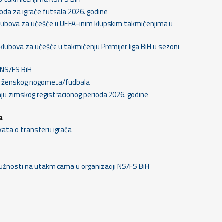
rioda za igrače futsala 2026. godine
 klubova za učešće u UEFA-inim klupskim takmičenjima u
 klubova za učešće u takmičenju Premijer liga BiH u sezoni
 NS/FS BiH
ca ženskog nogometa/fudbala
anju zimskog registracionog perioda 2026. godine
a
kata o transferu igrača
 dužnosti na utakmicama u organizaciji NS/FS BiH