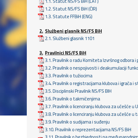
1.1. Statut NS/FS BiH (LAT)
1.2. Statut NS/FS BiH (ĆIR)
1.3. Statute FFBiH (ENG)
2.
Službeni glasnik NS/FS BiH
2.1. Službeni glasnik 1101
3.
Pravilnici NS/FS BiH
3.1. Pravilnik o radu Komiteta Izvršnog odbora i 
3.2. Pravilnik o nespojivosti i deakumulaciji funk
3.3. Pravilnik o tužiocima
3.4. Pravilnik o registracijama klubova i igrača i
3.5. Disciplinski Pravilnik NS/FS BIH
3.6. Pravilnik o takmičenjima
3.7. Pravilnik o licenciranju klubova za učešće
3.8. Pravilnik o licenciranju klubova za učešće u
3.9. Pravilnik o sudijama i suđenju
3.10. Pravilnik o reprezentacijama NS/FS BiH
3.11. Pravilnik o bezbjednosti na međunarod