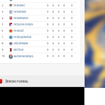
2
FK BORAC
0
0
0
0
0
3
FK RADNIK
0
0
0
0
0
4
FK SARAJEVO
0
0
0
0
0
5
FK SLOGA DOBOJ
0
0
0
0
0
6
FK VELEŽ
0
0
0
0
0
7
FK ŽELJEZNIČAR
0
0
0
0
0
8
HŠK ZRINJSKI
0
0
0
0
0
9
NK ČELIK
0
0
0
0
0
10
0
0
0
0
0
NK ŠIROKI BRIJEG
ŽENSKI FUDBAL