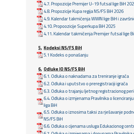
4.7. Propozicije Premijer U-19 futsal lige BiH 20
4.8. Propozicije Kupa regija NS/FS BiH 2026
4.9. Kalendar takmičenja WWIN lige BiH i završn
4.10. Propoozicije Superkupa BiH 2025
4.11. Kalendar takmičenja Premijer futsal lige B
5.
Kodeksi NS/FS BiH
5.1 Kodeks o ponašanju
6.
Odluke IO NS/FS BiH
6.1. Odluka o naknadama za treniranje igrača
6.2. Odluka i uputstvo o preregistraciji igrača
6.3. Odluka o trajanju ljetnog registracionog pe
6.4. Odluka o izmjenama Pravilnika o licenciran
liga BiH
6.5. Odluka o iznosima taksi za rješavanje podn
NS/FS BiH
6.6. Odluka o cijenama usluga Edukacionog cent
6.7. Odluka o izmjenama i dopunama Pravilnika