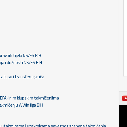
pravnih tijela NS/FS BiH
cija i dužnosti NS/FS BiH
 statusu i transferu igrača
 u UEFA-inim klupskim takmičenjima
 takmičenju WWin liga BiH
nim utakmicama i utakmicama saveznog stepena takmičenja