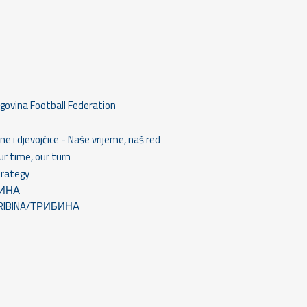
govina Football Federation
e i djevojčice - Naše vrijeme, naš red
r time, our turn
trategy
ИБИНА
ju TRIBINA/ТРИБИНА