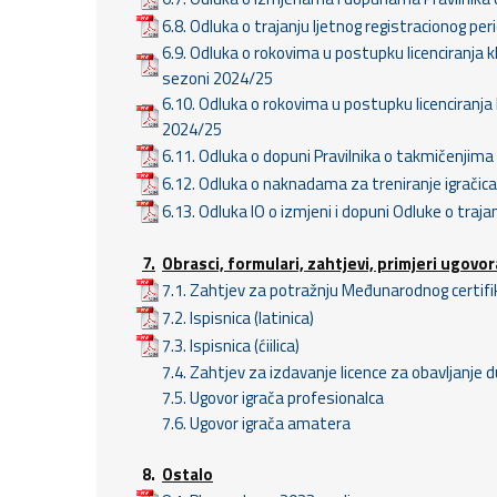
6.8. Odluka o trajanju ljetnog registracionog pe
6.9. Odluka o rokovima u postupku licenciranja
sezoni 2024/25
6.10. Odluka o rokovima u postupku licenciranja
2024/25
6.11. Odluka o dopuni Pravilnika o takmičenjima
6.12. Odluka o naknadama za treniranje igrači
6.13. Odluka IO o izmjeni i dopuni Odluke o traj
7.
Obrasci, formulari, zahtjevi, primjeri ugovor
7.1. Zahtjev za potražnju Međunarodnog certifi
7.2. Ispisnica (latinica)
7.3. Ispisnica (ćiilica)
7.4. Zahtjev za izdavanje licence za obavljanje
7.5. Ugovor igrača profesionalca
7.6. Ugovor igrača amatera
8.
Ostalo