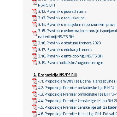
NS/FS BiH
3.12. Pravilnik o posrednicima
3.13. Pravilnik o radu skauta
3.14. Pravilnik o medijskim i sponzorskim pra
3.15. Pravilnik o uslovima koje moraju ispunjavati
na teritoriji NS/FS BiH
3.16. Pravilnik o statusu trenera 2023
3.17. Pravilnik o edukaciji trenera
3.18. Pravilnik o anti-dopingu NS/FS BiH
3.19. Pravila fudbalske/nogometne igre
4.
Propozicije NS/FS BiH
4.1. Propozicije WWIN lige Bosne i Hercegovine 
4.2. Propozicije Premijer omladinske lige BiH "
4.3. Propozicije Premijer omladinske lige BiH "U
4.4. Propozicije Premijer ženske lige i Kupa BiH
4.5. Propozicije Premijer ženske lige BiH za kad
4.6. Propozicije Premijer futsal lige BiH i Futsa