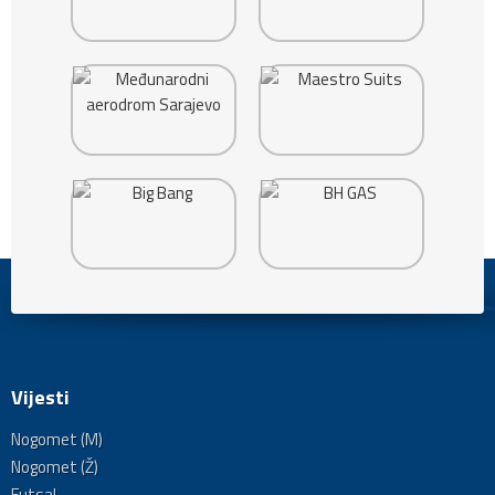
Vijesti
Nogomet (M)
Nogomet (Ž)
Futsal