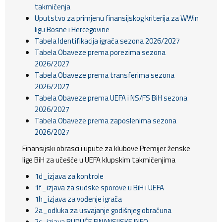
takmičenja
Uputstvo za primjenu finansijskog kriterija za WWin
ligu Bosne i Hercegovine
Tabela Identifikacija igrača sezona 2026/2027
Tabela Obaveze prema porezima sezona
2026/2027
Tabela Obaveze prema transferima sezona
2026/2027
Tabela Obaveze prema UEFA i NS/FS BiH sezona
2026/2027
Tabela Obaveze prema zaposlenima sezona
2026/2027
Finansijski obrasci i upute za klubove Premijer ženske
lige BiH za učešće u UEFA klupskim takmičenjima
1d_izjava za kontrole
1f_izjava za sudske sporove u BiH i UEFA
1h_izjava za vođenje igrača
2a_odluka za usvajanje godišnjeg obračuna
2c_izjava BUDUĆE FINANSIJSKE INFO