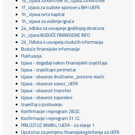
1d_izjava za kontrole1d_izjava za kontrole
1f_izjava za sudske sporove u BiH i UEFA
1h_izjava neto kapital
1h_izjava za vođenje igrača
2a_odluka za usvajanje godišnjeg obračuna
2c_izjava BUDUĆE FINANSIJSKE INFO
2d_Odluka o usvajanju budućih informacija
Buduće finansijske informacije
Fluktuacija
Izjava - događaji nakon finansijskih izvještaja
Izjava - izvještajni perimetar
Izjava - obaveze društvene_porezne vlasti
Izjava - obaveze savez_UEFA
Izjava - obaveze transferi
Izjava - obaveze zaposleni
Izvještaj o poslovanju
Konfirmacije i reprogram 28.02.
Konfirmacije i reprogram 31.12.
PRILOZI UZ WWIN L I UEFA - za slanje 1
Uputstvo za primjenu finansijskog kriterija za UEFA