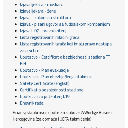
Izjava ljekara - muškarci
Izjave ljekara - žene
Izjava - zakonska struktura
Izjava - pisani ugovor sa fudbalskom kompanijom
Izjava L.07 - pravni kriterij
Lista registrovanih mladih igrača
Lista registrovanih igrača koji imaju pravo nastupa
za prvi tim
Uputstvo - Certifikat o bezbjednosti stadiona FF
BiH
Uputstvo - Plan evakuacije
Uputstvo - Plan obezbjeđenja utakmice
Safety Certificate (english)
Certifikat o bezbjednosti stadiona
Uputstvo za potkriterij I.19
Dnevnik rada
Finansijski obrasci i upute za klubove WWin lige Bosne i
Hercegovine (za domaća i UEFA takmičenja)