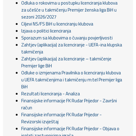
Odluka o rokovima u postupku licenciranja klubova
za učešće u takmičenju Premijer ženska liga BiH u
sezoni 2026/2027
Ciljevi NS/FS BiH u licenciranju klubova
Izjava o politici licenciranja
Sporazum sa klubovima o čuvanju povjerljivosti
Zahtjev (aplikacija) za licenciranje - UEFA-ina klupska
takmičenja
Zahtjev (aplikacija) za licenciranje – takmičenje
Premijer lige BiH
Odluke o izmjenama Pravilnika o licenciranju klubova
u UEFA takmičenjima i takmičenju m:tel Premijer liga
BiH
Rezultati licenciranja - Analiza
Finansijske informacije FK Rudar Prijedor - Završni
račun
Finansijske informacije FK Rudar Prijedor -
Revizorski izvještaj
Finansijske informacije FK Rudar Prijedor - Objava o
isplati zastupnicima igrača