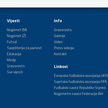
Vijesti
Info
Nogomet (M)
Grassroots
Nogomet (Ž)
Galerije
Futsal
Video
Saopštenja za javnost
Press sekcija
Edukacija
Kontakt
Mediji
Grassroots
Linkovi
Sve vijesti
Evropska fudbalska asocijacija UEF
Svjetska fudbalska asocijacija FIFA
Fudbalski savez Republike Srpske
Nogometni savez Federacije BiH