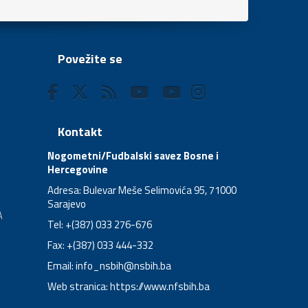
Povežite se
Kontakt
Nogometni/Fudbalski savez Bosne i
Hercegovine
Adresa: Bulevar Meše Selimovića 95, 71000
Sarajevo
A
Tel: +(387) 033 276-676
Fax: +(387) 033 444-332
Email:
info_nsbih@nsbih.ba
Web stranica: https://www.nfsbih.ba