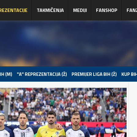
REZENTACIJE
TAKMIČENJA
MEDIJI
FANSHOP
FAN
IH (M)
"A" REPREZENTACIJA (Ž)
PREMIJER LIGA BIH (Ž)
KUP BIH